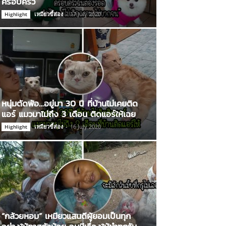
ครอบครัว
เหมียวขี้ส่อง
-
17 July 2020
Highlight
หนุ่มตัดพ้อ…อยู่มา 30 ปี ที่บ้านไม่เคยติด
แอร์ แมวมาไม่ถึง 3 เดือน ติดแอร์ให้เฉย
เหมียวขี้ส่อง
-
16 July 2020
Highlight
“กล้วยหอม” เหมียวแสนดีผู้ยอมเป็นทุก