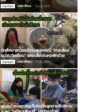
เหมียวขี้ส่อง
-
14 July 2020
Highlight
นักศึกษาสาวแชร์ประสบการณ์ “การเลี้ยง
แมวในวัยเรียน” แถมเลี้ยงในหอพักด้วย
เหมียวขี้ส่อง
-
13 July 2020
Highlight
คุณแม่วอนคุณครูเห็นใจเมื่อลูกชายยืนกราน
จะพา “เหมียวเพื่อนซี้” มาเรียนด้วย…