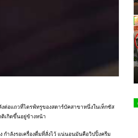
ังต่อแถวที่ไดรฟ์ทรูของสตาร์บัคสาขาหนึ่งในเท็กซัส
ิเกิดขึ้นอยู่ข้างหน้า
ำลังรอเครื่องดื่มที่สั่งไว้ แน่นอนมันคือวิปปิ้งครีม