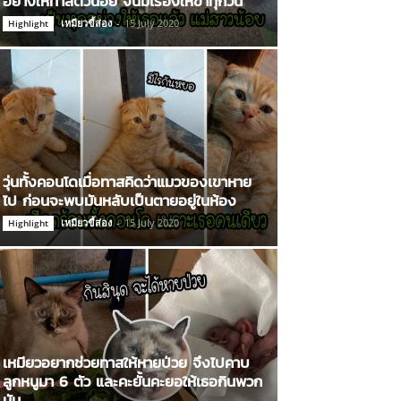
อย่างให้ทาสตัวน้อย จนมีเรื่องให้ขำทุกวัน
เหมียวขี้ส่อง
-
15 July 2020
Highlight
วุ่นทั้งคอนโดเมื่อทาสคิดว่าแมวของเขาหาย
ไป ก่อนจะพบมันหลับเป็นตายอยู่ในห้อง
เหมียวขี้ส่อง
-
15 July 2020
Highlight
เหมียวอยากช่วยทาสให้หายป่วย จึงไปคาบ
ลูกหนูมา 6 ตัว และคะยั้นคะยอให้เธอกินพวก
มัน