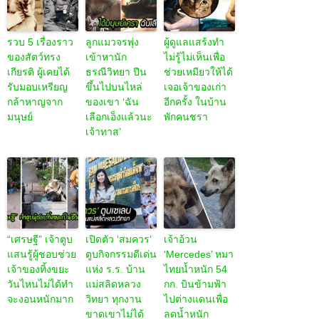
รวบ 5 เรื่องราว
ลูกแมวจรพุ่ง
ผู้ดูแลแสร้งทำ
ของสัตว์ทรง
เข้าหานัก
ไม่รู้ไม่เห็นเพื่อ
เกียรติ ผู้เคยได้
ธรณีวิทยา ปีน
ช่วยเหมียวให้ได้
รับมอบเหรียญ
ขึ้นไปบนไหล่
เจอเจ้าของเก่า
กล้าหาญจาก
ของเขา ‘ฉัน
อีกครั้ง ในบ้าน
มนุษย์
เลือกเอ็งแล้วนะ
พักคนชรา
เจ้าทาส’
“เศรษฐี” เจ้าตูบ
เปิดตัว ‘สมควร’
เจ้าอ้วน
แสนรู้ผู้ชอบช่วย
ตูบกิจกรรมดีเด่น
‘Mercedes’ หมา
เจ้าของทิ้งขยะ
แห่ง ร.ร. บ้าน
ไทยน้ำหนัก 54
วันไหนไม่ได้ทำ
แม่สลิดหลวง
กก. บินข้ามฟ้า
จะงอนหนักมาก
วิทยา ทุกงาน
ไปต่างแดนเพื่อ
ขาดเขาไม่ได้
ลดน้ำหนัก