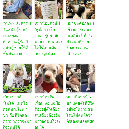
‘วันที่ 4 สิงหาคม
หมาน้อยตัวนี้มี
หมาชีพด็อกตาม
วันสุนัขผู้ช่วย’
“คู่มือการใช้
เจ้าของออกมา
เราลองมา
งาน” สุดฮาติด
เล่นกีต้าร์ ทั้งยัง
ทำความรู้จัก กับ
มาด้วย ทุกคนจะ
ทำหน้าที่ช่วย
สุนัขผู้ช่วยให้ดี
ได้ใช้งานมัน
ร้องประสาน
ขึ้นกันเถอะ
อย่างถูกต้อง
เสียงด้วย
เปิดประวัติ
หมาน้อยติด
หมาเกิดมามี 5
“โมโจ” เน็ตไอ
เพื่อน งอแงเมื่อ
ขา แต่ยังใช้ชีวิต
ดอลนักเรียน 4
ต้องอยู่ตัวเดียว
อย่างมีความสุข
ขา กับชีวิตสุด
คนเลี้ยงต้องอุ้ม
โดยไม่สนใจว่า
ดราม่ากว่าจะมา
มากอดมันถึงจะ
ตัวเองแปลกแยก
ถึงวันนี้ได้
อุ่นใจ