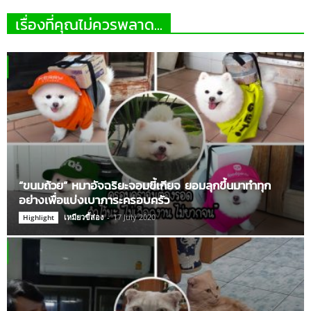
เรื่องที่คุณไม่ควรพลาด...
“ขนมถ้วย” หมาอัจฉริยะจอมขี้เกียจ ยอมลุกขึ้นมาทำทุก
อย่างเพื่อแบ่งเบาภาระครอบครัว
เหมียวขี้ส่อง
-
17 July 2020
Highlight