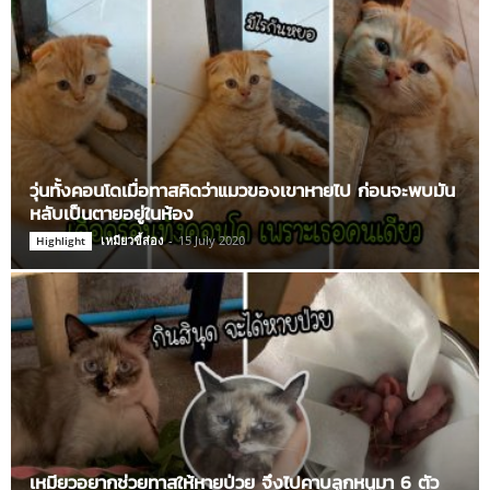
วุ่นทั้งคอนโดเมื่อทาสคิดว่าแมวของเขาหายไป ก่อนจะพบมัน
หลับเป็นตายอยู่ในห้อง
เหมียวขี้ส่อง
-
15 July 2020
Highlight
เหมียวอยากช่วยทาสให้หายป่วย จึงไปคาบลูกหนูมา 6 ตัว