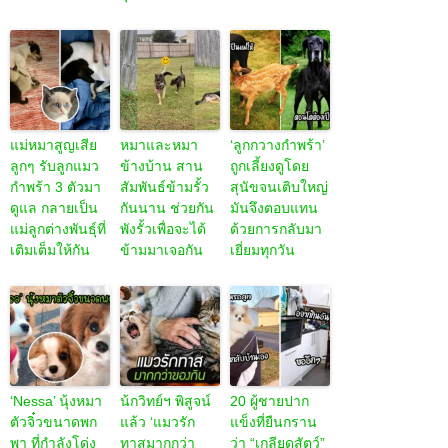
แม่หมาสูญเสีย
หมาและหมา
‘ลูกกวางกำพร้า’
ลูกๆ รับลูกแมว
ข้างบ้าน สาน
ถูกเลี้ยงดูโดย
กำพร้า 3 ตัวมา
สัมพันธ์ข้ามรั้ว
สุนัขจนเติบใหญ่
ดูแล กลายเป็น
กันนาน ช่วยกัน
มันจึงตอบแทน
แม่ลูกต่างพันธุ์ที่
พังรั้วเพื่อจะได้
ด้วยการกลับมา
เติมเต็มให้กัน
ข้ามมาเจอกัน
เยี่ยมทุกวัน
‘Nessa’ นุ้งหมา
น้กวิทย์ฯ พิสูจน์
20 ผู้ชายปาก
ตัวจิ๋วขนาดพก
แล้ว ‘แมวรัก
แข็งที่ยืนกราน
พา ที่กำลังโด่ง
ทาสมากกว่า
ว่า “เกลียดสัตว์”