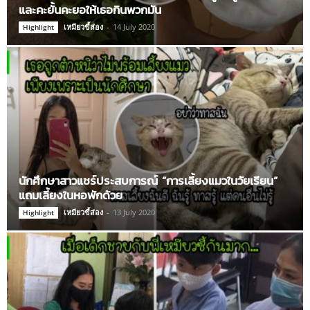
และคะยั้นคะยอให้เธอกินพวกมัน
เหมียวขี้ส่อง
-
14 July 2020
Highlight
นักศึกษาสาวแชร์ประสบการณ์ “การเลี้ยงแมวในวัยเรียน”
แถมเลี้ยงในหอพักด้วย
เหมียวขี้ส่อง
-
13 July 2020
Highlight