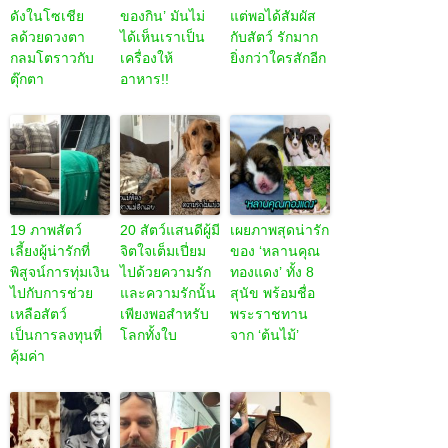
ดังในโซเชีย
ของกิน’ มันไม่
แต่พอได้สัมผัส
ลด้วยดวงตา
ได้เห็นเราเป็น
กับสัตว์ รักมาก
กลมโตราวกับ
เครื่องให้
ยิ่งกว่าใครสักอีก
ตุ๊กตา
อาหาร!!
19 ภาพสัตว์
20 สัตว์แสนดีผู้มี
เผยภาพสุดน่ารัก
เลี้ยงผู้น่ารักที่
จิตใจเต็มเปี่ยม
ของ ‘หลานคุณ
พิสูจน์การทุ่มเงิน
ไปด้วยความรัก
ทองแดง’ ทั้ง 8
ไปกับการช่วย
และความรักนั้น
สุนัข พร้อมชื่อ
เหลือสัตว์
เพียงพอสำหรับ
พระราชทาน
เป็นการลงทุนที่
โลกทั้งใบ
จาก ‘ต้นไม้’
คุ้มค่า