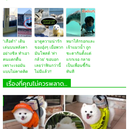
“เสือดำ” เดิน
มาดูความน่ารัก
หมาไส้กรอกและ
เล่นบนหลังคา
ของอุ๋งๆ เมื่อพวก
เจ้าแมวน้ำ ถูก
อย่างชิล ทำเอา
มันโพสต์ ‘ท่า
ชะตากันตั้งแต่
คนแตกตื่น
กล้วย’ ขอบอก
แรกเจอ กลาย
เพราะเจอมัน
เลยว่าฟินกว่านี้
เป็นเพื่อนซี้กัน
แบบไม่คาดคิด
ไม่มีแล้ว!!
ทันที
เรื่องที่คุณไม่ควรพลาด...