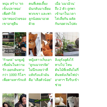
หนุ่ม สร้าง ‘รถ
คนที่เคยเลี้ยง
เมื่อ ‘แมวอ้วน’
เข็นปลาทอง’
มันกลับมาเยี่ยม
ถึง 2 ตัว ถูกพา
เพื่อทำให้
พวกเขา และพา
เข้ามาในเวลา
ปลาทองป่วยของ
ลูกน้อยมาอวด
ไล่เลี่ยกัน ผลัด
เขาอายุยืน
ด้วย
กันกอดวนไปค่ะ
“Frank” นกยูงผู้
หญิงสาวเก็บเอา
ลิงอุรังอุตังไร้
เชื่อมั่นในความ
“ลูกแมวจรจัด”
ทางไป โหน
รัก ออกเดินทาง
ไม่นึกเลยว่าที่
ต้นไม้ที่เหลือไม่กี่
กว่า 1000 กิโลฯ
แท้จริงแล้วมัน
ต้นหลังเกิดไฟป่า
เพื่อตามหารักแท้
คือ “เสือตัวน้อย”
อาสาฯ จึงรีบเข้า
ช่วย