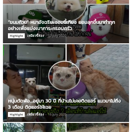
“ขนมถ้วย” หมาอัจฉริยะจอมขี้เกียจ ยอมลุกขึ้นมาทำทุก
อย่างเพื่อแบ่งเบาภาระครอบครัว
เหมียวขี้ส่อง
-
17 July 2020
Highlight
หนุ่มตัดพ้อ…อยู่มา 30 ปี ที่บ้านไม่เคยติดแอร์ แมวมาไม่ถึง
3 เดือน ติดแอร์ให้เฉย
เหมียวขี้ส่อง
-
16 July 2020
Highlight