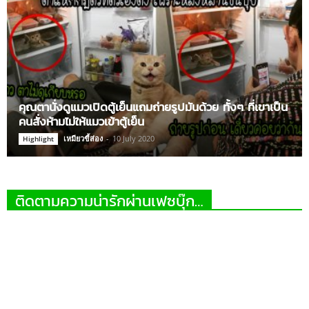
คุณตานั่งดูแมวเปิดตู้เย็นแถมถ่ายรูปมันด้วย ทั้งๆ ที่เขาเป็น
คนสั่งห้ามไม่ให้แมวเข้าตู้เย็น
เหมียวขี้ส่อง
-
10 July 2020
Highlight
ติดตามความน่ารักผ่านเฟซบุ๊ก…