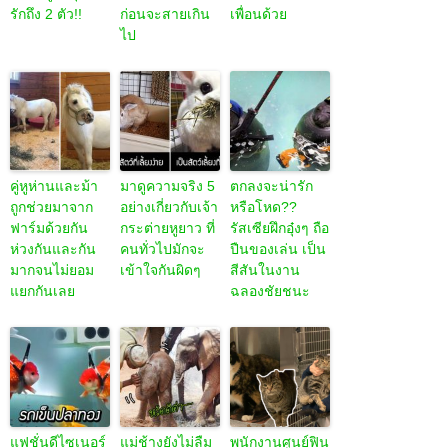
รักถึง 2 ตัว!!
ก่อนจะสายเกิน
เพื่อนด้วย
ไป
คู่หูห่านและม้า
มาดูความจริง 5
ตกลงจะน่ารัก
ถูกช่วยมาจาก
อย่างเกี่ยวกับเจ้า
หรือโหด??
ฟาร์มด้วยกัน
กระต่ายหูยาว ที่
รัสเซียฝึกอุ๋งๆ ถือ
ห่วงกันและกัน
คนทั่วไปมักจะ
ปืนของเล่น เป็น
มากจนไม่ยอม
เข้าใจกันผิดๆ
สีสันในงาน
แยกกันเลย
ฉลองชัยชนะ
แฟชั่นดีไซเนอร์
แม่ช้างยังไม่ลืม
พนักงานศูนย์ฟิน