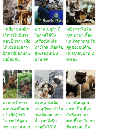
“เหมียวขนหยิก”
2 วาฬเบลูก้า มี
หญิงสาวไปรับ
เกิดมาไม่มีหาง
โอกาสได้นั่ง
ลูกแมวมาเลี้ยง
แฮปปี้มากๆ เมื่อ
เครื่องบินเดิน
แต่เกิดตกหลุมรัก
ได้เจอน้องสาว
ทางไกล เพื่อกลับ
คู่หูของมันด้วย
อีกตัวที่มีลักษณะ
สู่ทะเลอันเป็น
เหมากลับบ้าน 2
เหมือนกัน
บ้านเกิด
ตัวเลย
ครอบครัวชาว
ครูหนุ่มบังเอิญ
แมวน้อยหูมน
แคนาดายิ้มแก้ม
เจอสุนัขถูกขังใน
อยากเป็นเพื่อน
ปริ เมื่อรู้ว่ามี
กรงที่ลอยมากับ
กับพี่แมว เลย
โอกาสได้ดูแล
น้ำ เขาจึงรีบ
ตามตื๊อทุกวัน จน
‘กวางมูส’ สุดน่า
ช่วยมันไว้ได้
พี่แมวยอมเป็น