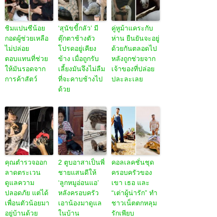
ชิมแปนซีน้อย
‘สุนัขขี้กลัว’ มี
คู่หูม้าแคระกับ
กอดผู้ช่วยเหลือ
ตุ๊กตาช้างตัว
ห่าน ยืนยันจะอยู่
ไม่ปล่อย
โปรดอยู่เคียง
ด้วยกันตลอดไป
ตอบแทนที่ช่วย
ข้าง เมื่อถูกรับ
หลังถูกช่วยจาก
ให้มันรอดจาก
เลี้ยงมันจึงไม่ลืม
เจ้าของที่ปล่อย
การค้าสัตว์
ที่จะคาบช้างไป
ปละละเลย
ด้วย
คุณตำรวจออก
2 ตูบอาสาเป็นพี่
คอลเลคชั่นชุด
ลาดตระเวน
ชายแสนดีให้
ครอบครัวของ
ดูแลความ
‘ลูกหมูอ่อนแอ’
เขา เธอ และ
ปลอดภัย แต่ได้
หลังครอบครัว
“เต่าผู้น่ารัก” ทำ
เพื่อนตัวน้อยมา
เอาน้องมาดูแล
ชาวเน็ตตกหลุม
อยู่บ้านด้วย
ในบ้าน
รักเพียบ