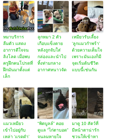
หมาบริการ
ลูกหมา 2 ตัว
เหมียวรับเลี้ยง
ลืมตัว แสดง
เกือบแข็งตาย
‘ลูกแมวกำพร้า’
อาการดีใจจน
หลังถูกจับใส่
ด้วยความเต็มใจ
ลิงโลด เมื่อพบ
กล่องและนำไป
เพราะมันเองก็มี
ครูฝึกคนโปรดที่
ทิ้งท่ามกลาง
จุดเริ่มต้นชีวิต
ฝึกมันมาตั้งแต่
อากาศหนาวจัด
แบบนี้เช่นกัน
เล็ก
แมวเหมียว
“พิตบูลล์” คอย
มาดู 10 สัตว์ที่
เข้าไปอยู่กับ
ดูแล “ไก่ตาบอด”
มีหน้าตาน่ารัก
เหล่า ‘แรดดำ’
จนลมหายใจ
ชวนให้เข้าหา