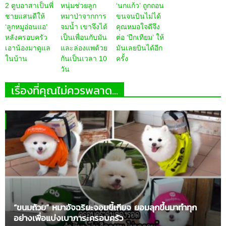
2 ตูบอาสาเป็นพี่
หนุ่มช่วยลูก
‘นกแก้ว’ ถูกถอน
ชายแสนดีให้
หมาป่าจากการ
ขนจนบินไม่ได้
‘ลูกหมูอ่อนแอ’
จมน้ำ เขาจึงได้
คุณหมอใจดีจึง
หลังครอบครัว
เป็นเพื่อนกับมัน
ต่อ ‘ปีกเทียม’ ให้
เอาน้องมาดูแล
และล่องแพด้วย
มันเลยบินได้อีก
ในบ้าน
กันเป็นเวลา 10
ครั้ง
วัน
เรื่องที่คุณไม่ควรพลาด...
“ขนมถ้วย” หมาอัจฉริยะจอมขี้เกียจ ยอมลุกขึ้นมาทำทุก
อย่างเพื่อแบ่งเบาภาระครอบครัว