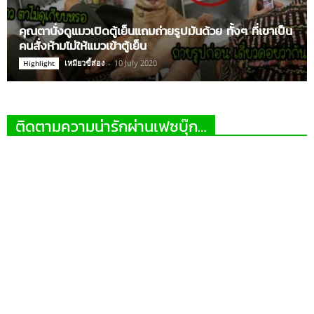
คุณตานั่งดูแมวเปิดตู้เย็นแถมถ่ายรูปมันด้วย ทั้งๆ ที่เขาเป็น
คนสั่งห้ามไม่ให้แมวเข้าตู้เย็น
เหมียวขี้ส่อง
-
10 July 2020
Highlight
ติดตามความน่ารักผ่านเฟซบุ๊ก…