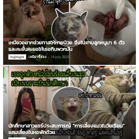
เหมียวอยากช่วยทาสให้หายป่วย จึงไปคาบลูกหนูมา 6 ตัว
และคะยั้นคะยอให้เธอกินพวกมัน
เหมียวขี้ส่อง
-
14 July 2020
Highlight
นักศึกษาสาวแชร์ประสบการณ์ “การเลี้ยงแมวในวัยเรียน”
แถมเลี้ยงในหอพักด้วย