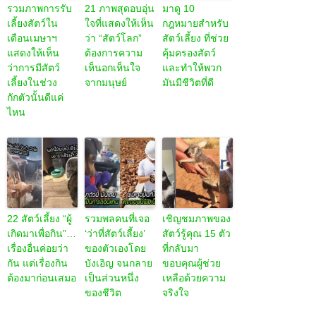
รวมภาพการรับ
21 ภาพสุดอบอุ่น
มาดู 10
เลี้ยงสัตว์ใน
ใจที่แสดงให้เห็น
กฎหมายสำหรับ
เดือนเมษาฯ
ว่า “สัตว์โลก”
สัตว์เลี้ยง ที่ช่วย
แสดงให้เห็น
ต้องการความ
คุ้มครองสัตว์
ว่าการมีสัตว์
เห็นอกเห็นใจ
และทำให้พวก
เลี้ยงในช่วง
จากมนุษย์
มันมีชีวิตที่ดี
กักตัวนั้นดีแค่
ไหน
22 สัตว์เลี้ยง “ผู้
รวมพลคนที่เจอ
เชิญชมภาพของ
เกิดมาเพื่อกิน”…
‘ว่าที่สัตว์เลี้ยง’
สัตว์รู้คุณ 15 ตัว
เรื่องอื่นค่อยว่า
ของตัวเองโดย
ที่กลับมา
กัน แต่เรื่องกิน
บังเอิญ จนกลาย
ขอบคุณผู้ช่วย
ต้องมาก่อนเสมอ
เป็นส่วนหนึ่ง
เหลือด้วยความ
ของชีวิต
จริงใจ