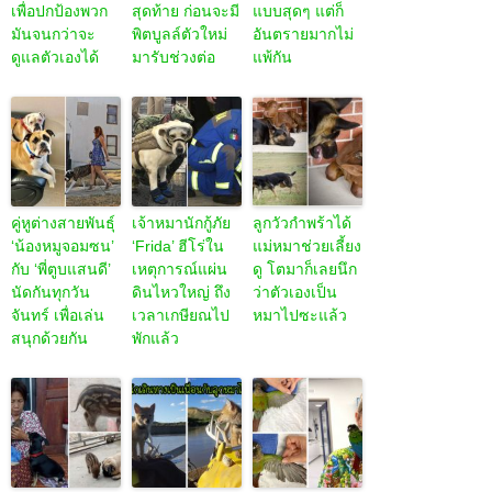
เพื่อปกป้องพวก
สุดท้าย ก่อนจะมี
แบบสุดๆ แต่ก็
มันจนกว่าจะ
พิตบูลล์ตัวใหม่
อันตรายมากไม่
ดูแลตัวเองได้
มารับช่วงต่อ
แพ้กัน
คู่หูต่างสายพันธุ์
เจ้าหมานักกู้ภัย
ลูกวัวกำพร้าได้
‘น้องหมูจอมซน’
‘Frida’ ฮีโร่ใน
แม่หมาช่วยเลี้ยง
กับ ‘พี่ตูบแสนดี’
เหตุการณ์แผ่น
ดู โตมาก็เลยนึก
นัดกันทุกวัน
ดินไหวใหญ่ ถึง
ว่าตัวเองเป็น
จันทร์ เพื่อเล่น
เวลาเกษียณไป
หมาไปซะแล้ว
สนุกด้วยกัน
พักแล้ว