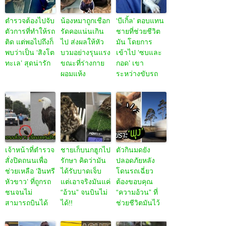
ตำรวจต้องไปจับ
น้องหมาถูกเชือก
‘บีเกิ้ล’ ตอบแทน
ตัวการที่ทำให้รถ
รัดคอแน่นเกิน
ชายที่ช่วยชีวิต
ติด แต่พอไปถึงก็
ไป ส่งผลให้หัว
มัน โดยการ
พบว่าเป็น ‘สิงโต
บวมอย่างรุนแรง
เข้าไป ‘ซบและ
ทะเล’ สุดน่ารัก
ขณะที่ร่างกาย
กอด’ เขา
ผอมแห้ง
ระหว่างขับรถ
เจ้าหน้าที่ตำรวจ
ชายเก็บนกฮูกไป
ตัวกินมดยัง
สั่งปิดถนนเพื่อ
รักษา คิดว่ามัน
ปลอดภัยหลัง
ช่วยเหลือ ‘อินทรี
ได้รับบาดเจ็บ
โดนรถเฉี่ยว
หัวขาว’ ที่ถูกรถ
แต่เอาจริงมันแค่
ต้องขอบคุณ
ชนจนไม่
“อ้วน” จนบินไม่
“ความอ้วน” ที่
สามารถบินได้
ได้!!
ช่วยชีวิตมันไว้