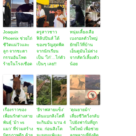
Joaquin
ครูสาวชาว
หนุ่มเลี้ยงเสือ
Phoenix ช่วยไถ่
ฟิลิปปินส์ ได้
เบงกอลตัวใหญ่
ชีวิตแม่วัวและ
ของขวัญสุดพีค
ยักษ์ไว้ที่บ้าน
ลูก จากชะตา
จากนักเรียน
เอ็นดูมันไม่ต่าง
กรรมอันโหด
เป็น ‘ไก่’…ไก่ตัว
จากสัตว์เลี้ยงตัว
ร้ายในโรงเชือด
เป็นๆ เลย!!
น้อย
เรื่องราวของ
‘ยีราฟสายแข็ง’
‘คุณยายม้า’
เพื่อนรักต่างสาย
เดินแบกสิงโตที่
เสี่ยงชีวิตวิ่งกลับ
พันธุ์ ‘ม้า vs
จะกินมัน นาน 4
ไปยังฟาร์มที่ถูก
แมว’ ที่ร่วมสร้าง
ชม. ก่อนสิงโต
ไฟไหม้ เพื่อช่วย
มิตรภาพดีๆ ด้วย
จะยอมแพ้และ
ลูกหลานที่ยังติด