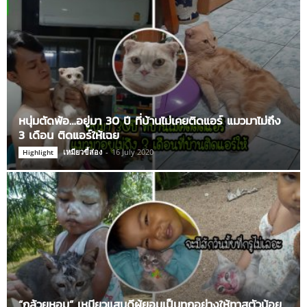
หนุ่มตัดพ้อ…อยู่มา 30 ปี ที่บ้านไม่เคยติดแอร์ แมวมาไม่ถึง
3 เดือน ติดแอร์ให้เฉย
เหมียวขี้ส่อง
-
16 July 2020
Highlight
“กล้วยหอม” เหมียวแสนดีผู้ยอมเป็นทุกอย่างให้ทาสตัวน้อย