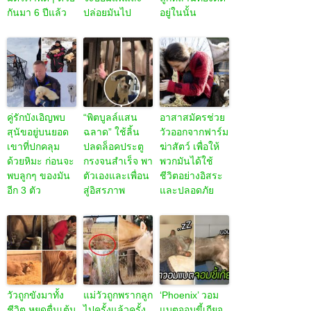
กันมา 6 ปีแล้ว
ปล่อยมันไป
อยู่ในนั้น
คู่รักบังเอิญพบ
“พิตบูลล์แสน
อาสาสมัครช่วย
สุนัขอยู่บนยอด
ฉลาด” ใช้ลิ้น
วัวออกจากฟาร์ม
เขาที่ปกคลุม
ปลดล็อคประตู
ฆ่าสัตว์ เพื่อให้
ด้วยหิมะ ก่อนจะ
กรงจนสำเร็จ พา
พวกมันได้ใช้
พบลูกๆ ของมัน
ตัวเองและเพื่อน
ชีวิตอย่างอิสระ
อีก 3 ตัว
สู่อิสรภาพ
และปลอดภัย
วัวถูกขังมาทั้ง
แม่วัวถูกพรากลูก
‘Phoenix’ วอม
ชีวิต หยุดตื่นเต้น
ไปครั้งแล้วครั้ง
แบตจอมขี้เกียจ