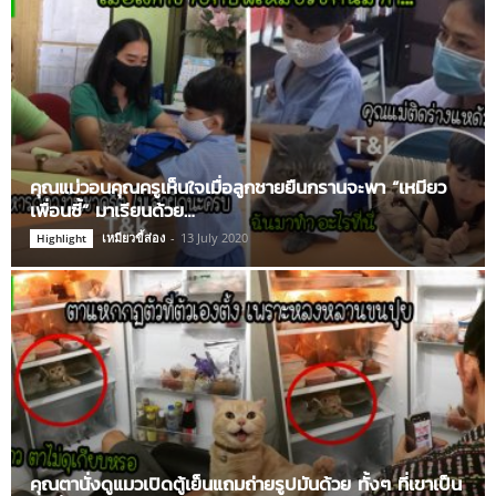
คุณแม่วอนคุณครูเห็นใจเมื่อลูกชายยืนกรานจะพา “เหมียว
เพื่อนซี้” มาเรียนด้วย…
เหมียวขี้ส่อง
-
13 July 2020
Highlight
คุณตานั่งดูแมวเปิดตู้เย็นแถมถ่ายรูปมันด้วย ทั้งๆ ที่เขาเป็น