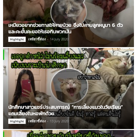
เหมียวอยากช่วยทาสให้หายป่วย จึงไปคาบลูกหนูมา 6 ตัว
และคะยั้นคะยอให้เธอกินพวกมัน
เหมียวขี้ส่อง
-
14 July 2020
Highlight
นักศึกษาสาวแชร์ประสบการณ์ “การเลี้ยงแมวในวัยเรียน”
แถมเลี้ยงในหอพักด้วย
เหมียวขี้ส่อง
-
13 July 2020
Highlight