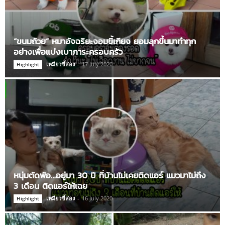
“ขนมถ้วย” หมาอัจฉริยะจอมขี้เกียจ ยอมลุกขึ้นมาทำทุก
อย่างเพื่อแบ่งเบาภาระครอบครัว
เหมียวขี้ส่อง
-
17 July 2020
Highlight
หนุ่มตัดพ้อ…อยู่มา 30 ปี ที่บ้านไม่เคยติดแอร์ แมวมาไม่ถึง
3 เดือน ติดแอร์ให้เฉย
เหมียวขี้ส่อง
-
16 July 2020
Highlight