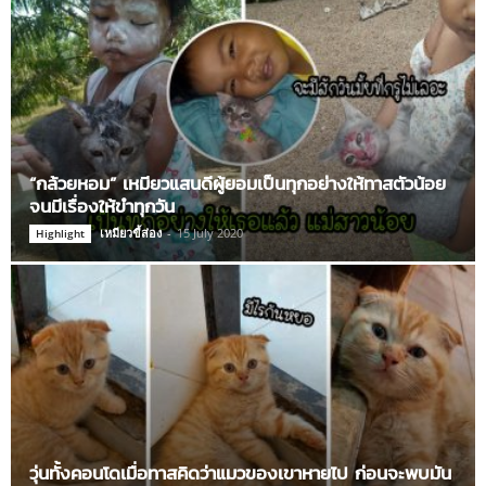
“กล้วยหอม” เหมียวแสนดีผู้ยอมเป็นทุกอย่างให้ทาสตัวน้อย
จนมีเรื่องให้ขำทุกวัน
เหมียวขี้ส่อง
-
15 July 2020
Highlight
วุ่นทั้งคอนโดเมื่อทาสคิดว่าแมวของเขาหายไป ก่อนจะพบมัน