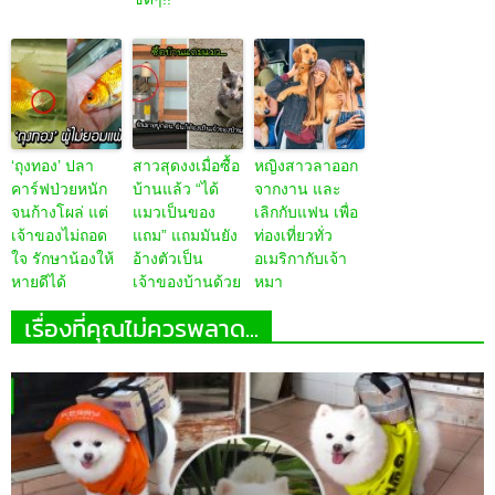
‘ถุงทอง’ ปลา
สาวสุดงงเมื่อซื้อ
หญิงสาวลาออก
คาร์ฟป่วยหนัก
บ้านแล้ว “ได้
จากงาน และ
จนก้างโผล่ แต่
แมวเป็นของ
เลิกกับแฟน เพื่อ
เจ้าของไม่ถอด
แถม” แถมมันยัง
ท่องเที่ยวทั่ว
ใจ รักษาน้องให้
อ้างตัวเป็น
อเมริกากับเจ้า
หายดีได้
เจ้าของบ้านด้วย
หมา
เรื่องที่คุณไม่ควรพลาด...