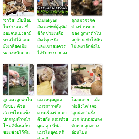
‘จาวิส’ เมียน้อย
‘Dallakyan’
ลูกแมวจรจัด
ในร่างแมว ขี้
สัตวแพทย์ผู้อุทิศ
ข้างร้านขาย
อ่อยจนแย่งสามี
ชีวิตช่วยเหลือ
ของ ถูกพาตัวไป
ทาสไปได้ แถม
สัตว์ทุกชนิด
อยู่บ้าน ทำให้มัน
ยังเกลียดเมีย
และเขาสมควร
ไม่เหงาอีกต่อไป
หลวงหนักมาก
ได้รับการยกย่อง
ลูกแมวถูกพบใน
แมวหนุ่มดูแล
ใจละลาย…เมื่อ
ถังขยะ ด้วย
แมวสาวหลัง
‘พ่อสิงโต’ เจอ
สภาพโฟมแข็ง
ผ่านเรื่องร้ายมา
‘ลูกน้อย’ ครั้ง
ปกคลุมทั่วหน้า
ด้วยกัน แถมช่วย
แรก มันหมอบลง
โชคดีที่คนเก็บ
ดูแลลูก นี่พ่อ
ทักทายลูกอย่าง
ขยะช่วยไว้ทัน
แมวในอุดมคติ
อ่อนโยน
ชัดๆ!!