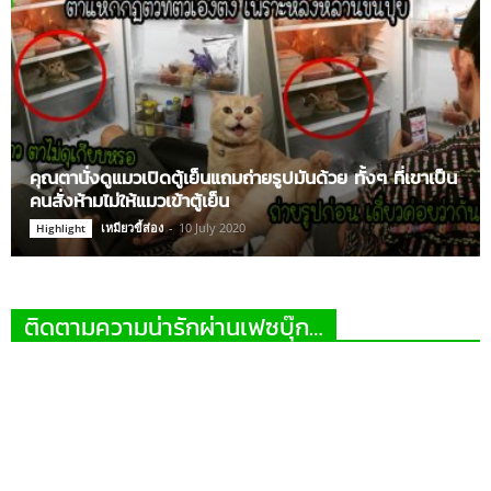
คุณตานั่งดูแมวเปิดตู้เย็นแถมถ่ายรูปมันด้วย ทั้งๆ ที่เขาเป็น
คนสั่งห้ามไม่ให้แมวเข้าตู้เย็น
เหมียวขี้ส่อง
-
10 July 2020
Highlight
ติดตามความน่ารักผ่านเฟซบุ๊ก…