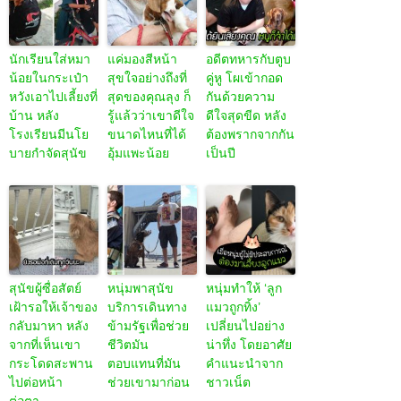
นักเรียนใส่หมา
แค่มองสีหน้า
อดีตทหารกับตูบ
น้อยในกระเป๋า
สุขใจอย่างถึงที่
คู่หู โผเข้ากอด
หวังเอาไปเลี้ยงที่
สุดของคุณลุง ก็
กันด้วยความ
บ้าน หลัง
รู้แล้วว่าเขาดีใจ
ดีใจสุดขีด หลัง
โรงเรียนมีนโย
ขนาดไหนที่ได้
ต้องพรากจากกัน
บายกำจัดสุนัข
อุ้มแพะน้อย
เป็นปี
สุนัขผู้ซื่อสัตย์
หนุ่มพาสุนัข
หนุ่มทำให้ ‘ลูก
เฝ้ารอให้เจ้าของ
บริการเดินทาง
แมวถูกทิ้ง’
กลับมาหา หลัง
ข้ามรัฐเพื่อช่วย
เปลี่ยนไปอย่าง
จากที่เห็นเขา
ชีวิตมัน
น่าทึ่ง โดยอาศัย
กระโดดสะพาน
ตอบแทนที่มัน
คำแนะนำจาก
ไปต่อหน้า
ช่วยเขามาก่อน
ชาวเน็ต