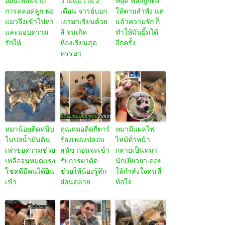
อ่อนเพลียจาก
ว่ามีแมววัย 2
หยุด หลังถูกทิ้ง
การคลอดลูก พ่อ
เดือน จารย์บอก
ให้ตายลำพัง แต่
แมวจึงเข้าไปหา
เอามาเรียนด้วย
แล้วความรัก ก็
และมอบความ
สิ จนเกิด
ทำให้มันยิ้มได้
รักให้
ห้องเรียนสุด
อีกครั้ง
หรรษา
หมาน้อยติดหนึบ
คุณหมอดีดกีตาร์
หมามีแผลไฟ
ในบ่อน้ำมันดิน
ร้องเพลงปลอบ
ไหม้ทั่วหน้า
เห่าขอความช่วย
สุนัข ก่อนจะเข้า
กลายเป็นหมา
เหลือจนหมดแรง
รับการผ่าตัด
นักเยียวยา คอย
โชคดีมีคนได้ยิน
ช่วยให้น้องรู้สึก
ให้กำลังใจคนที่
เข้า
ผ่อนคลาย
ท้อใจ