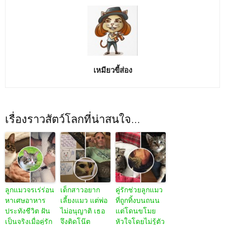
เหมียวขี้ส่อง
เรื่องราวสัตว์โลกที่น่าสนใจ...
ลูกแมวจรเร่ร่อน
เด็กสาวอยาก
คู่รักช่วยลูกแมว
หาเศษอาหาร
เลี้ยงแมว แต่พ่อ
ที่ถูกทิ้งบนถนน
ประทังชีวิต ฝัน
ไม่อนุญาติ เธอ
แต่โดนขโมย
เป็นจริงเมื่อคู่รัก
จึงติดโน๊ต
หัวใจโดยไม่รู้ตัว