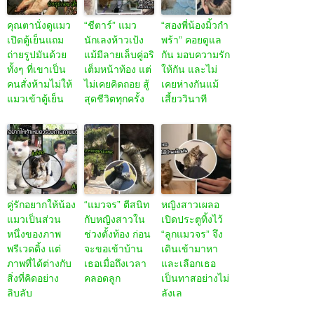
คุณตานั่งดูแมว
“ชีตาร์” แมว
“สองพี่น้องมิ้วกำ
เปิดตู้เย็นแถม
นักเลงห้าวเป้ง
พร้า” คอยดูแล
ถ่ายรูปมันด้วย
แม้มีลายเล็บคู่อริ
กัน มอบความรัก
ทั้งๆ ที่เขาเป็น
เต็มหน้าท้อง แต่
ให้กัน และไม่
คนสั่งห้ามไม่ให้
ไม่เคยคิดถอย สู้
เคยห่างกันแม้
แมวเข้าตู้เย็น
สุดชีวิตทุกครั้ง
เสี้ยววินาที
คู่รักอยากให้น้อง
“แมวจร” ตีสนิท
หญิงสาวเผลอ
แมวเป็นส่วน
กับหญิงสาวใน
เปิดประตูทิ้งไว้
หนึ่งของภาพ
ช่วงตั้งท้อง ก่อน
“ลูกแมวจร” จึง
พรีเวดดิ้ง แต่
จะขอเข้าบ้าน
เดินเข้ามาหา
ภาพที่ได้ต่างกับ
เธอเมื่อถึงเวลา
และเลือกเธอ
สิ่งที่คิดอย่าง
คลอดลูก
เป็นทาสอย่างไม่
ลิบลับ
ลังเล