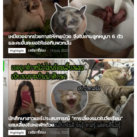
เหมียวอยากช่วยทาสให้หายป่วย จึงไปคาบลูกหนูมา 6 ตัว
และคะยั้นคะยอให้เธอกินพวกมัน
เหมียวขี้ส่อง
-
14 July 2020
Highlight
นักศึกษาสาวแชร์ประสบการณ์ “การเลี้ยงแมวในวัยเรียน”
แถมเลี้ยงในหอพักด้วย
เหมียวขี้ส่อง
-
13 July 2020
Highlight