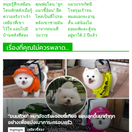
หนุ่มรู้สึกเหมือน
คุณพ่อโดน “ลูก
แมวแรกเกิดมี
โดนหักหลังเมื่อรู้
แมวขี้อ้อน” ยึด
โรครุมเร้าจน
ความจริงว่าเจ้า
ไหล่เป็นที่โปรด
หมอบอกจะอายุ
เหมียวที่เขา
หลังเขาช่วยมัน
สั้น แต่น้องไม่
ไว้ใจ แอบไปมี
มาจากถนนที่
ยอมแพ้และสู้จน
บ้านหลังที่สอง
วุ่นวาย
อยู่มาได้ 2 ปีแล้ว
เรื่องที่คุณไม่ควรพลาด...
“ขนมถ้วย” หมาอัจฉริยะจอมขี้เกียจ ยอมลุกขึ้นมาทำทุก
อย่างเพื่อแบ่งเบาภาระครอบครัว
เหมียวขี้ส่อง
-
17 July 2020
Highlight