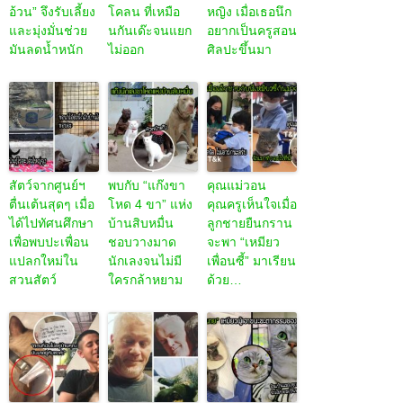
อ้วน” จึงรับเลี้ยง
โคลน ที่เหมือ
หญิง เมื่อเธอนึก
และมุ่งมั่นช่วย
นกันเด๊ะจนแยก
อยากเป็นครูสอน
มันลดน้ำหนัก
ไม่ออก
ศิลปะขึ้นมา
สัตว์จากศูนย์ฯ
พบกับ “แก๊งขา
คุณแม่วอน
ตื่นเต้นสุดๆ เมื่อ
โหด 4 ขา” แห่ง
คุณครูเห็นใจเมื่อ
ได้ไปทัศนศึกษา
บ้านสิบหมื่น
ลูกชายยืนกราน
เพื่อพบปะเพื่อน
ชอบวางมาด
จะพา “เหมียว
แปลกใหม่ใน
นักเลงจนไม่มี
เพื่อนซี้” มาเรียน
สวนสัตว์
ใครกล้าหยาม
ด้วย…