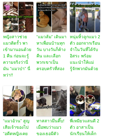
หญิงสาวช่วย
“แมวส้ม” เดินมา
หนุ่มหิ้วลูกแมว 2
แมวติดรั้ว พา
หาเพื่อนบ้านทุก
ตัว ออกจากเรือน
เข้ามานอนด้วย
วัน บางวันก็ค้าง
จำในวันที่ได้รับ
1 คืน ก่อนจะรู้
คืน และเลือก
อิสระ พร้อม
ความจริงว่านี่
พวกเขาเป็น
แนะนำให้แม่
มัน “แมวป่า” นี่
ครอบครัวที่สอง
รู้จักพวกมันด้วย
หว่า!!
“แมวอ้วน” สูญ
ทาสสาวมึนตึ๊บ!
พี่เหมียวแสนดี 2
เสียเจ้าของไป
เมื่อพบว่าแมว
ตัว อาสาเป็น
“อดีตหญิงเคย
ของเธอมีตัว
นักเรียนให้เด็ก