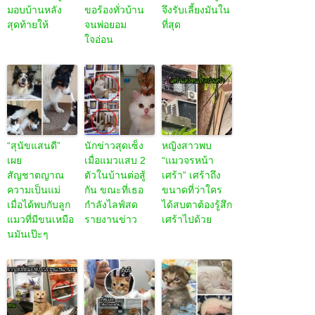
มอบบ้านหลัง
ขอร้องทั่วบ้าน
จึงรับเลี้ยงมันใน
สุดท้ายให้
จนพ่อยอม
ที่สุด
ใจอ่อน
“สุนัขแสนดี”
นักข่าวสุดเซ็ง
หญิงสาวพบ
เผย
เมื่อแมวแสบ 2
“แมวจรหน้า
สัญชาตญาณ
ตัวในบ้านต่อสู้
เศร้า” เศร้าถึง
ความเป็นแม่
กัน ขณะที่เธอ
ขนาดที่ว่าใคร
เมื่อได้พบกับลูก
กำลังไลฟ์สด
ได้สบตาต้องรู้สึก
แมวที่มีขนเหมือ
รายงานข่าว
เศร้าไปด้วย
นมันเป๊ะๆ