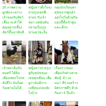
20 ภาพความ
หญิงสาวตั้งใจจะ
กลุ่มนักเรียนพา
ผูกพันระหว่าง
ถ่ายรูปเซลฟี่
สุนัขจากศูนย์ฯ
เจ้าของกับสัตว์
สวยๆ กับเจ้า
ออกไปวิ่งด้วยกัน
เลี้ยง จะทำให้
หมา แต่มันดัน
แฮปปี้ทั้งเจ้าตูบ
คุณอยากเลี้ยง
กลายเป็นรูป
และเด็กๆ
สัตว์ขึ้นมาทันที
ชวนฮาซะงั้น
เจ้าหมาอินกับ
หญิงสาวถ่ายรูป
เรื่องราวของ
ดนตรี ได้ยิน
คู่กับสุนัขของ
เพื่อนรักต่างสาย
เสียงเพลงโปรด
เธอทุกเดือน เพื่อ
พันธุ์ ‘ม้า vs
ดังทีไร มันก็อด
ดูว่ามันมีการ
แมว’ ที่ร่วมสร้าง
ร้องตามไม่ได้
เปลี่ยนแปลงยัง
มิตรภาพดีๆ ด้วย
ไงบ้าง
กันมา 6 ปีแล้ว