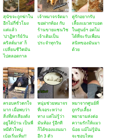
สุนัขจะถูกฆ่าใน
เจ้าหมาจรจัดมา
คู่รักอยากรับ
อีกไม่กี่ชั่วโมง
ขอฝากท้อง กับ
เลี้ยงแมวตาบอด
แต่แล้ว
ร้านขายแซนวิช
ในศูนย์ฯ อดไม่
‘ปาฏิหาริย์วัน
เจ้าเดิมเป็น
ได้ที่จะรับเพื่อน
คริสต์มาส’ ก็
ประจำทุกวัน
สนิทของมันมา
เปลี่ยนชีวิตมัน
ด้วย
ไปตลอดกาล
ครอบครัวตกใจ
หนุ่มช่วยหมาจร
หมาจากศูนย์ที่
มาก เมื่อพบว่า
ที่เจอระหว่าง
ถูกรับเลี้ยง
สิ่งที่ส่งเสียงดัง
ทาง แต่ไม่รู้ว่า
พยายามส่งต่อ
อยู่ใต้บ้าน เป็นพี่
มันท้อง รู้อีกที
ความรักให้แมว
หมีตัวใหญ่
ก็ได้ของแถมมา
น้อย แม้ไม่รู้มัน
เบ้อเริ่มเทิ่ม!!
อีก 3 ตัว
จะชอบไหม