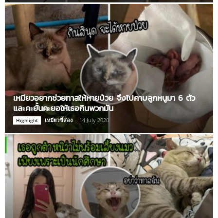
เหมียวอยากช่วยทาสให้หายป่วย จึงไปคาบลูกหนูมา 6 ตัว
และคะยั้นคะยอให้เธอกินพวกมัน
เหมียวขี้ส่อง
-
14 July 2020
Highlight