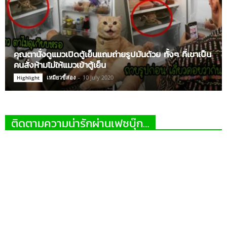
คุณตานั่งดูแมวเปิดตู้เย็นแถมถ่ายรูปมันด้วย ทั้งๆ ที่เขาเป็น
คนสั่งห้ามไม่ให้แมวเข้าตู้เย็น
เหมียวขี้ส่อง
-
10 July 2020
Highlight
ติดตามความน่ารักผ่านเฟซบุ๊ก…