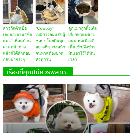
สาวกักตัวเบื่อ
“Cowboy”
ลูกแมวถูกทิ้งเดิน
เลยลองถาม “ชื่อ
เหมียวจอมแสบผู้
เรียกหาแม่ข้าง
แมว” เพื่อนบ้าน
ชอบขโมยกินทุก
ถนน พลเมืองดี
ผ่านหน้าต่าง
อย่างที่ขวางหน้า
เห็นเข้า จึงช่วย
แล้วก็ได้คำตอบ
จนทาสต้องปวด
มันเอาไว้ได้ทัน
กลับมาจริงๆ
หัวทุกวัน
เวลา
เรื่องที่คุณไม่ควรพลาด...