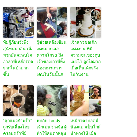
ทีมกู้ภัยหวังพึ่ง
ผู้ช่วยเหลือเขียน
เจ้าสาวขอเค้ก
สุนัขดมกลิ่น เผื่อ
จดหมายแฝง
แต่งงาน ที่มี
พวกมันจะพบโค
ความโกรธ ถึง
ความซนของตูบ
อาล่าที่เหลือรอด
เจ้าของเก่าที่ทิ้ง
แฝงไว้ ถูกใจมาก
จากไฟป่ามาก
น้องหมาเกรท
เมื่อเห็นเค้กจริง
ขึ้น
เดนในวันนั้น!!
ในวันงาน
“ลูกแมวกำพร้า”
พบกับ Teddy
เหมียวตาบอดมี
ถูกรับเลี้ยงโดย
เจ้าเม่นช่างจ้อ ผู้
น้องแมวเป็นไกด์
ครอบครัวที่มี
ทำให้คนตกหลุม
นำทางให้ เมื่อ