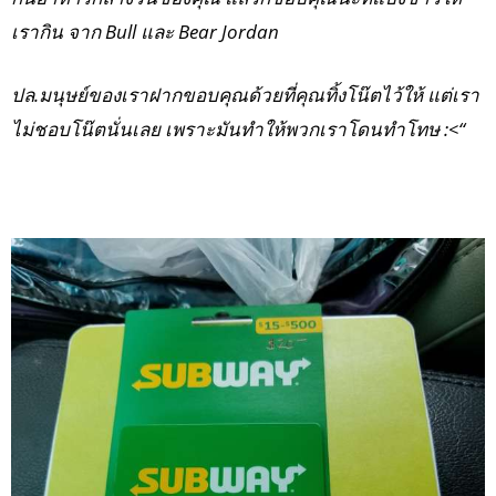
เรากิน จาก Bull และ Bear Jordan
ปล.มนุษย์ของเราฝากขอบคุณด้วยที่คุณทิ้งโน๊ตไว้ให้ แต่เรา
ไม่ชอบโน๊ตนั่นเลย เพราะมันทำให้พวกเราโดนทำโทษ :<“