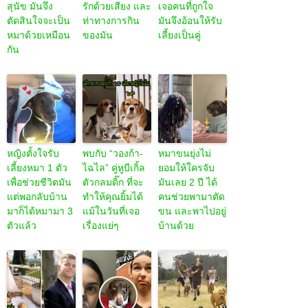
สุนัข มันจึง
รักด้วยเสียง และ
เจอคนที่ถูกใจ
ตัดสินใจจะเป็น
ท่าทางการกิน
มันจึงอ้อนให้รับ
หมาด้วยเหมือน
ของมัน
เลี้ยงเป็นคู่
กัน
หญิงตั้งใจรับ
พบกับ “วองก้า-
หมาขนยุ่งไม่
เลี้ยงหมา 1 ตัว
ไฉไล” คู่หูบีเกิ้ล
ยอมให้ใครจับ
เพื่อช่วยชีวิตมัน
ตัวกลมดิ๊ก ที่จะ
มันเลย 2 ปี ได้
แต่พอกลับบ้าน
ทำให้คุณยิ้มได้
คนช่วยพามาตัด
มาก็ได้หมามา 3
แม้ในวันที่เจอ
ขน และพาไปอยู่
ตัวแล้ว
เรื่องแย่ๆ
บ้านด้วย