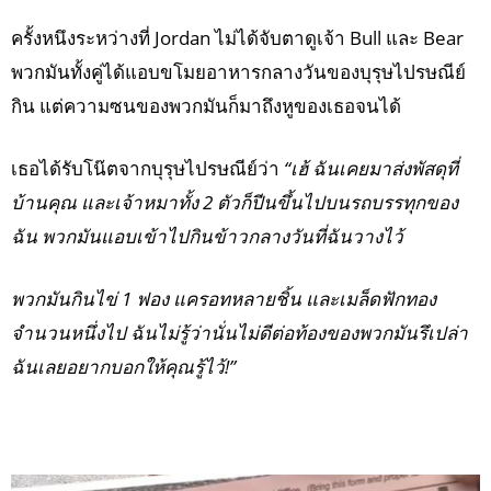
ครั้งหนึงระหว่างที่ Jordan ไม่ได้จับตาดูเจ้า Bull และ Bear
พวกมันทั้งคู่ได้แอบขโมยอาหารกลางวันของบุรุษไปรษณีย์
กิน แต่ความซนของพวกมันก็มาถึงหูของเธอจนได้
เธอได้รับโน๊ตจากบุรุษไปรษณีย์ว่า
“เฮ้ ฉันเคยมาส่งพัสดุที่
บ้านคุณ และเจ้าหมาทั้ง 2 ตัวก็ปีนขึ้นไปบนรถบรรทุกของ
ฉัน พวกมันแอบเข้าไปกินข้าวกลางวันที่ฉันวางไว้
พวกมันกินไข่ 1 ฟอง แครอทหลายชิ้น และเมล็ดฟักทอง
จำนวนหนึ่งไป ฉันไม่รู้ว่านั่นไม่ดีต่อท้องของพวกมันรึเปล่า
ฉันเลยอยากบอกให้คุณรู้ไว้!”