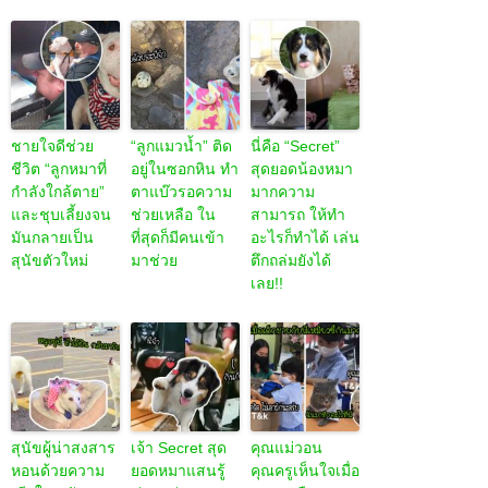
ชายใจดีช่วย
“ลูกแมวน้ำ” ติด
นี่คือ “Secret”
ชีวิต “ลูกหมาที่
อยู่ในซอกหิน ทำ
สุดยอดน้องหมา
กำลังใกล้ตาย”
ตาแบ๊วรอความ
มากความ
และชุบเลี้ยงจน
ช่วยเหลือ ใน
สามารถ ให้ทำ
มันกลายเป็น
ที่สุดก็มีคนเข้า
อะไรก็ทำได้ เล่น
สุนัขตัวใหม่
มาช่วย
ตึกถล่มยังได้
เลย!!
สุนัขผู้น่าสงสาร
เจ้า Secret สุด
คุณแม่วอน
หอนด้วยความ
ยอดหมาแสนรู้
คุณครูเห็นใจเมื่อ