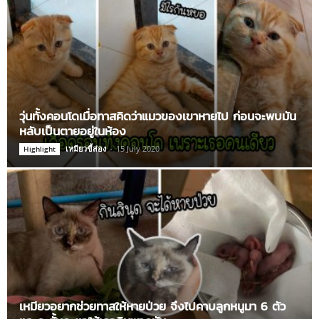
วุ่นทั้งคอนโดเมื่อทาสคิดว่าแมวของเขาหายไป ก่อนจะพบมัน
หลับเป็นตายอยู่ในห้อง
เหมียวขี้ส่อง
-
15 July 2020
Highlight
เหมียวอยากช่วยทาสให้หายป่วย จึงไปคาบลูกหนูมา 6 ตัว