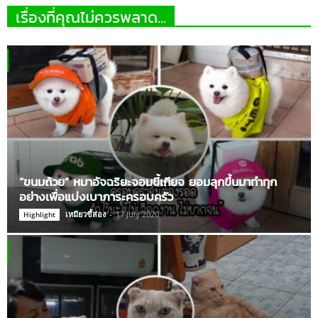
เรื่องที่คุณไม่ควรพลาด...
“ขนมถ้วย” หมาอัจฉริยะจอมขี้เกียจ ยอมลุกขึ้นมาทำทุก
อย่างเพื่อแบ่งเบาภาระครอบครัว
เหมียวขี้ส่อง
-
17 July 2020
Highlight