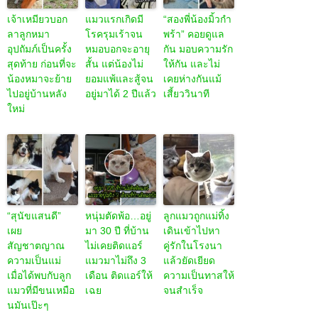
เจ้าเหมียวบอก
แมวแรกเกิดมี
“สองพี่น้องมิ้วกำ
ลาลูกหมา
โรครุมเร้าจน
พร้า” คอยดูแล
อุปถัมภ์เป็นครั้ง
หมอบอกจะอายุ
กัน มอบความรัก
สุดท้าย ก่อนที่จะ
สั้น แต่น้องไม่
ให้กัน และไม่
น้องหมาจะย้าย
ยอมแพ้และสู้จน
เคยห่างกันแม้
ไปอยู่บ้านหลัง
อยู่มาได้ 2 ปีแล้ว
เสี้ยววินาที
ใหม่
“สุนัขแสนดี”
หนุ่มตัดพ้อ…อยู่
ลูกแมวถูกแม่ทิ้ง
เผย
มา 30 ปี ที่บ้าน
เดินเข้าไปหา
สัญชาตญาณ
ไม่เคยติดแอร์
คู่รักในโรงนา
ความเป็นแม่
แมวมาไม่ถึง 3
แล้วยัดเยียด
เมื่อได้พบกับลูก
เดือน ติดแอร์ให้
ความเป็นทาสให้
แมวที่มีขนเหมือ
เฉย
จนสำเร็จ
นมันเป๊ะๆ