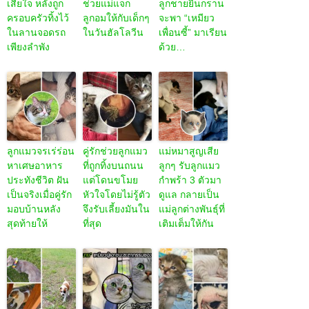
เสียใจ หลังถูก
ช่วยแม่แจก
ลูกชายยืนกราน
ครอบครัวทิ้งไว้
ลูกอมให้กับเด็กๆ
จะพา “เหมียว
ในลานจอดรถ
ในวันฮัลโลวีน
เพื่อนซี้” มาเรียน
เพียงลำพัง
ด้วย…
ลูกแมวจรเร่ร่อน
คู่รักช่วยลูกแมว
แม่หมาสูญเสีย
หาเศษอาหาร
ที่ถูกทิ้งบนถนน
ลูกๆ รับลูกแมว
ประทังชีวิต ฝัน
แต่โดนขโมย
กำพร้า 3 ตัวมา
เป็นจริงเมื่อคู่รัก
หัวใจโดยไม่รู้ตัว
ดูแล กลายเป็น
มอบบ้านหลัง
จึงรับเลี้ยงมันใน
แม่ลูกต่างพันธุ์ที่
สุดท้ายให้
ที่สุด
เติมเต็มให้กัน