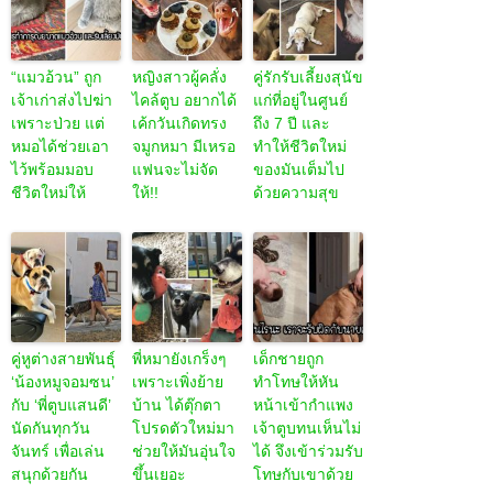
“แมวอ้วน” ถูก
หญิงสาวผู้คลั่ง
คู่รักรับเลี้ยงสุนัข
เจ้าเก่าส่งไปฆ่า
ไคล้ตูบ อยากได้
แก่ที่อยู่ในศูนย์
เพราะป่วย แต่
เค้กวันเกิดทรง
ถึง 7 ปี และ
หมอได้ช่วยเอา
จมูกหมา มีเหรอ
ทำให้ชีวิตใหม่
ไว้พร้อมมอบ
แฟนจะไม่จัด
ของมันเต็มไป
ชีวิตใหม่ให้
ให้!!
ด้วยความสุข
คู่หูต่างสายพันธุ์
พี่หมายังเกร็งๆ
เด็กชายถูก
‘น้องหมูจอมซน’
เพราะเพิ่งย้าย
ทำโทษให้หัน
กับ ‘พี่ตูบแสนดี’
บ้าน ได้ตุ๊กตา
หน้าเข้ากำแพง
นัดกันทุกวัน
โปรดตัวใหม่มา
เจ้าตูบทนเห็นไม่
จันทร์ เพื่อเล่น
ช่วยให้มันอุ่นใจ
ได้ จึงเข้าร่วมรับ
สนุกด้วยกัน
ขึ้นเยอะ
โทษกับเขาด้วย