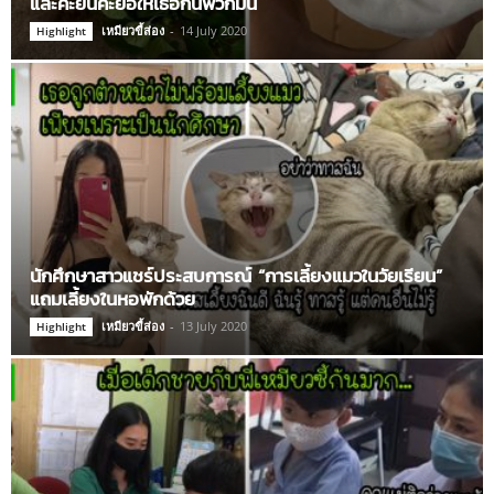
และคะยั้นคะยอให้เธอกินพวกมัน
เหมียวขี้ส่อง
-
14 July 2020
Highlight
นักศึกษาสาวแชร์ประสบการณ์ “การเลี้ยงแมวในวัยเรียน”
แถมเลี้ยงในหอพักด้วย
เหมียวขี้ส่อง
-
13 July 2020
Highlight