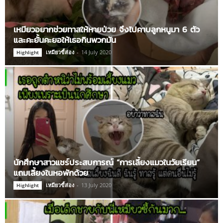
เหมียวอยากช่วยทาสให้หายป่วย จึงไปคาบลูกหนูมา 6 ตัว
และคะยั้นคะยอให้เธอกินพวกมัน
เหมียวขี้ส่อง
-
14 July 2020
Highlight
นักศึกษาสาวแชร์ประสบการณ์ “การเลี้ยงแมวในวัยเรียน”
แถมเลี้ยงในหอพักด้วย
เหมียวขี้ส่อง
-
13 July 2020
Highlight