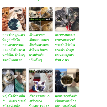
สาวช่วยลูกแมว
เจ้าแมวชอบ
แมวจรกลับมา
ที่อยู่ลำพังใน
เลียนแบบหมา
หาครอบครัวที่
สวนสาธารณะ
เห็นพี่หมานอน
ช่วยมันไว้เป็น
และกลับไปตาม
ท่าไหน ก็นอน
ประจำ ล่าสุด
หาพี่น้องตัวอื่นๆ
ตามท่าเดีย
มันหอบลูกมา
ของมันจนเจอ
วกันเป๊ะๆ
ด้วย 2 ตัว
หญิงใจดีร่วมมือ
เรื่องราวอันน่า
ลูกแมวถูกทิ้งเดิน
กับแม่แมว ช่วยมิ้
เศร้าของ
เรียกหาแม่ข้าง
วน้อยที่เหลือ
“ใบพัด” เหมียว
ถนน พลเมืองดี