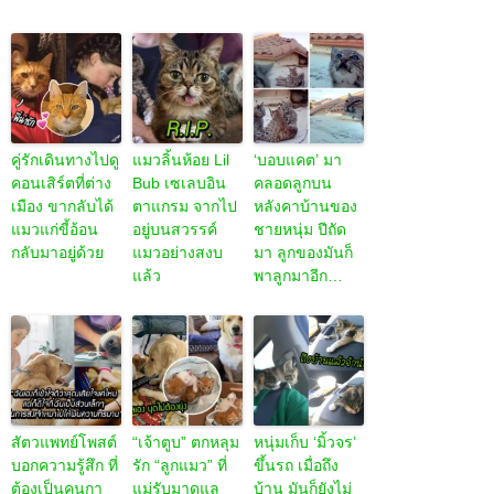
คู่รักเดินทางไปดู
แมวลิ้นห้อย Lil
‘บอบแคต’ มา
คอนเสิร์ตที่ต่าง
Bub เซเลบอิน
คลอดลูกบน
เมือง ขากลับได้
ตาแกรม จากไป
หลังคาบ้านของ
แมวแก่ขี้อ้อน
อยู่บนสวรรค์
ชายหนุ่ม ปีถัด
กลับมาอยู่ด้วย
แมวอย่างสงบ
มา ลูกของมันก็
แล้ว
พาลูกมาอีก…
สัตวแพทย์โพสต์
“เจ้าตูบ” ตกหลุม
หนุ่มเก็บ ‘มิ้วจร’
บอกความรู้สึก ที่
รัก “ลูกแมว” ที่
ขึ้นรถ เมื่อถึง
ต้องเป็นคนกา
แม่รับมาดูแล
บ้าน มันก็ยังไม่