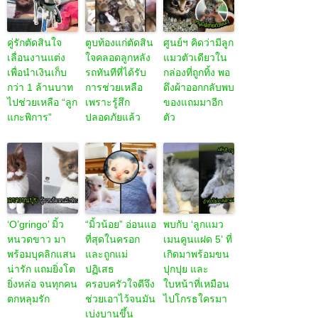
คู่รักตัดสินใจ
ตูบท้องแก่ตัดสิน
ศูนย์ฯ คิดว่ามีลูก
เลื่อนงานแต่ง
ใจคลอดลูกหลัง
แมวตัวเดียวใน
เพื่อนำเงินเก็บ
รถทันทีที่ได้รับ
กล่องที่ถูกทิ้ง พอ
กว่า 1 ล้านบาท
การช่วยเหลือ
ดึงผ้าออกกลับพบ
ไปช่วยเหลือ “ลูก
เพราะรู้สึก
ของแถมมาอีก
แกะพิการ”
ปลอดภัยแล้ว
ตัว
‘O’gringo’ มิ้ว
“มิ้วน้อย” อ่อนแอ
พบกับ ‘ลูกแมว
หนวดขาว มา
ที่สุดในครอก
เมนคูนแฝด 5’ ที่
พร้อมบุคลิกแสน
และถูกแม่
เกิดมาพร้อมขน
น่ารัก แถมยิ่งโต
ปฏิเสธ
ปุกปุย และ
ยิ่งหล่อ จนทุกคน
ครอบครัวใจดีจึง
ใบหน้าที่เหมือน
ตกหลุมรัก
ช่วยเอาไว้จนมัน
ไปโกรธใครมา
เบ่งบานขึ้น