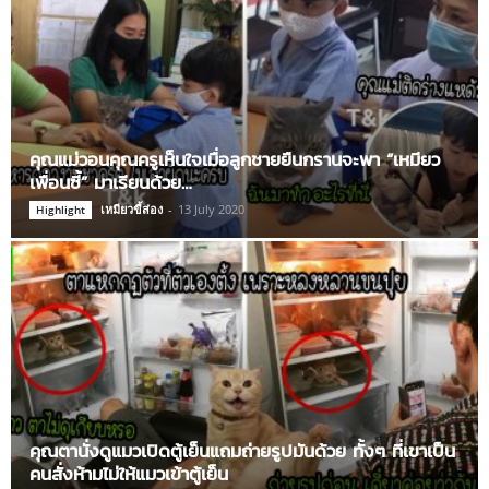
คุณแม่วอนคุณครูเห็นใจเมื่อลูกชายยืนกรานจะพา “เหมียว
เพื่อนซี้” มาเรียนด้วย…
เหมียวขี้ส่อง
-
13 July 2020
Highlight
คุณตานั่งดูแมวเปิดตู้เย็นแถมถ่ายรูปมันด้วย ทั้งๆ ที่เขาเป็น
คนสั่งห้ามไม่ให้แมวเข้าตู้เย็น