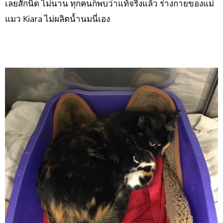
เลยสักนิด ไม่นาน ทุกคนก็พบว่าแท้จริงแล้ว ร่างกายของแม่
แมว Kiara ไม่ผลิตน้ำนมนี่เอง