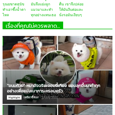
รุณยฆาตสุนัข
มันจึงแย่งลูก
ตื่น เขาจึงปล่อย
ทำเอาซึ้งน้ำตา
แมวมาและทำ
ให้มันงีบต่อและ
ไหล
ทุกอย่างแทนเธอ
นั่งรอมันเงียบๆ
เรื่องที่คุณไม่ควรพลาด...
“ขนมถ้วย” หมาอัจฉริยะจอมขี้เกียจ ยอมลุกขึ้นมาทำทุก
อย่างเพื่อแบ่งเบาภาระครอบครัว
เหมียวขี้ส่อง
-
17 July 2020
Highlight