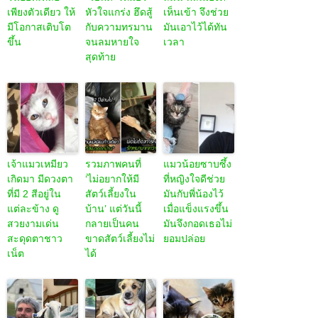
เพียงตัวเดียว ให้
หัวใจแกร่ง ฮึดสู้
เห็นเข้า จึงช่วย
มีโอกาสเติบโต
กับความทรมาน
มันเอาไว้ได้ทัน
ขึ้น
จนลมหายใจ
เวลา
สุดท้าย
เจ้าแมวเหมียว
รวมภาพคนที่
แมวน้อยซาบซึ้ง
เกิดมา มีดวงตา
‘ไม่อยากให้มี
ที่หญิงใจดีช่วย
ที่มี 2 สีอยู่ใน
สัตว์เลี้ยงใน
มันกับพี่น้องไว้
แต่ละข้าง ดู
บ้าน’ แต่วันนี้
เมื่อแข็งแรงขึ้น
สวยงามเด่น
กลายเป็นคน
มันจึงกอดเธอไม่
สะดุดตาชาว
ขาดสัตว์เลี้ยงไม่
ยอมปล่อย
เน็ต
ได้