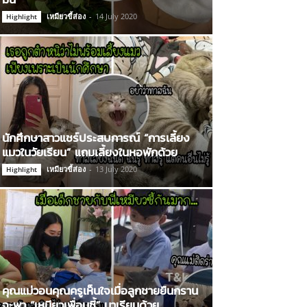
เหมียวขี้ส่อง
-
14 July 2020
Highlight
นักศึกษาสาวแชร์ประสบการณ์ “การเลี้ยง
แมวในวัยเรียน” แถมเลี้ยงในหอพักด้วย
เหมียวขี้ส่อง
-
13 July 2020
Highlight
คุณแม่วอนคุณครูเห็นใจเมื่อลูกชายยืนกราน
จะพา “เหมียวเพื่อนซี้” มาเรียนด้วย…