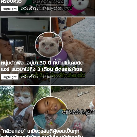
ครอบครัว
เหมียวขี้ส่อง
-
17 July 2020
Highlight
หนุ่มตัดพ้อ…อยู่มา 30 ปี ที่บ้านไม่เคยติด
แอร์ แมวมาไม่ถึง 3 เดือน ติดแอร์ให้เฉย
เหมียวขี้ส่อง
-
16 July 2020
Highlight
“กล้วยหอม” เหมียวแสนดีผู้ยอมเป็นทุก