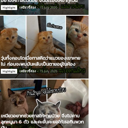
อย่างให้ทาสตัวน้อย จนมีเรื่องให้ขำทุกวัน
เหมียวขี้ส่อง
-
15 July 2020
Highlight
วุ่นทั้งคอนโดเมื่อทาสคิดว่าแมวของเขาหาย
ไป ก่อนจะพบมันหลับเป็นตายอยู่ในห้อง
เหมียวขี้ส่อง
-
15 July 2020
Highlight
เหมียวอยากช่วยทาสให้หายป่วย จึงไปคาบ
ลูกหนูมา 6 ตัว และคะยั้นคะยอให้เธอกินพวก
มัน