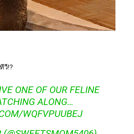
ีวี!?
IVE
ONE OF OUR FELINE
ATCHING ALONG…
R.COM/WQFVPUUBEJ
R (@SWEETSMOM5406)