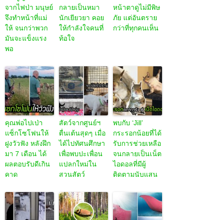
จากไฟป่า มนุษย์
กลายเป็นหมา
หน้าตาดูไม่มีพิษ
จึงทำหน้าที่แม่
นักเยียวยา คอย
ภัย แต่อันตราย
ให้ จนกว่าพวก
ให้กำลังใจคนที่
กว่าที่ทุกคนเห็น
มันจะแข็งแรง
ท้อใจ
พอ
คุณพ่อไปเป่า
สัตว์จากศูนย์ฯ
พบกับ ‘Jill’
แซ็กโซโฟนให้
ตื่นเต้นสุดๆ เมื่อ
กระรอกน้อยที่ได้
ฝูงวัวฟัง หลังฝึก
ได้ไปทัศนศึกษา
รับการช่วยเหลือ
มา 7 เดือน ได้
เพื่อพบปะเพื่อน
จนกลายเป็นเน็ต
ผลตอบรับดีเกิน
แปลกใหม่ใน
ไอดอลที่มีผู้
คาด
สวนสัตว์
ติดตามนับแสน