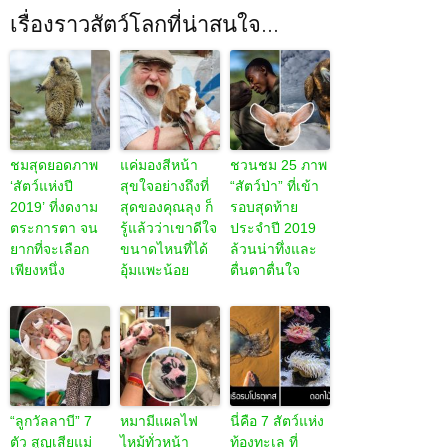
เรื่องราวสัตว์โลกที่น่าสนใจ...
ชมสุดยอดภาพ
แค่มองสีหน้า
ชวนชม 25 ภาพ
‘สัตว์แห่งปี
สุขใจอย่างถึงที่
“สัตว์ป่า” ที่เข้า
2019’ ที่งดงาม
สุดของคุณลุง ก็
รอบสุดท้าย
ตระการตา จน
รู้แล้วว่าเขาดีใจ
ประจำปี 2019
ยากที่จะเลือก
ขนาดไหนที่ได้
ล้วนน่าทึ่งและ
เพียงหนึ่ง
อุ้มแพะน้อย
ตื่นตาตื่นใจ
“ลูกวัลลาบี” 7
หมามีแผลไฟ
นี่คือ 7 สัตว์แห่ง
ตัว สูญเสียแม่
ไหม้ทั่วหน้า
ท้องทะเล ที่