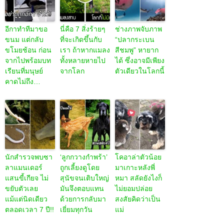
อีกาทำทีมาขอ
นี่คือ 7 สิ่งร้ายๆ
ช่างภาพจับภาพ
ขนม แต่กลับ
ที่จะเกิดขึ้นกับ
“ปลากระเบน
ขโมยช้อน ก่อน
เรา ถ้าหากแมลง
สีชมพู” หายาก
จากไปพร้อมบท
ทั้งหลายหายไป
ได้ ซึ่งอาจมีเพียง
เรียนที่มนุษย์
จากโลก
ตัวเดียวในโลกนี้
คาดไม่ถึง…
นักสำรวจพบซา
‘ลูกกวางกำพร้า’
โคอาล่าตัวน้อย
ลาแมนเดอร์
ถูกเลี้ยงดูโดย
มาเกาะหลังพี่
แสนขี้เกียจ ไม่
สุนัขจนเติบใหญ่
หมา สลัดยังไงก็
ขยับตัวเลย
มันจึงตอบแทน
ไม่ยอมปล่อย
แม้แต่นิดเดียว
ด้วยการกลับมา
สงสัยคิดว่าเป็น
ตลอดเวลา 7 ปี!!
เยี่ยมทุกวัน
แม่