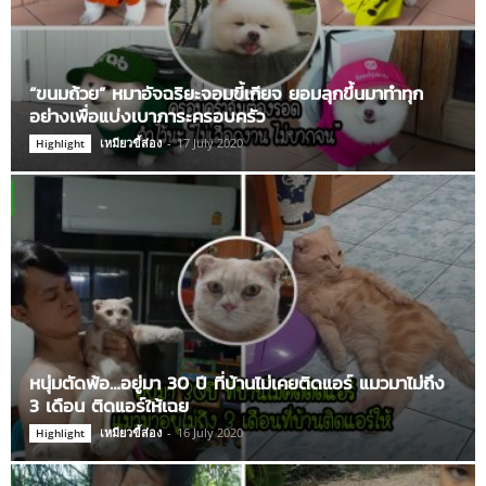
“ขนมถ้วย” หมาอัจฉริยะจอมขี้เกียจ ยอมลุกขึ้นมาทำทุก
อย่างเพื่อแบ่งเบาภาระครอบครัว
เหมียวขี้ส่อง
-
17 July 2020
Highlight
หนุ่มตัดพ้อ…อยู่มา 30 ปี ที่บ้านไม่เคยติดแอร์ แมวมาไม่ถึง
3 เดือน ติดแอร์ให้เฉย
เหมียวขี้ส่อง
-
16 July 2020
Highlight