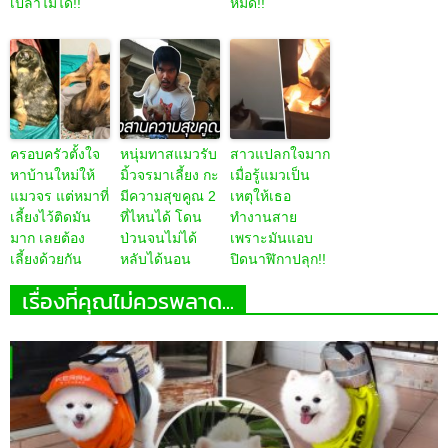
เปล่าไม่ได้!!
หมด!!
ครอบครัวตั้งใจ
หนุ่มทาสแมวรับ
สาวแปลกใจมาก
หาบ้านใหม่ให้
มิ้วจรมาเลี้ยง กะ
เมื่อรู้แมวเป็น
แมวจร แต่หมาที่
มีความสุขคูณ 2
เหตุให้เธอ
เลี้ยงไว้ติดมัน
ที่ไหนได้ โดน
ทำงานสาย
มาก เลยต้อง
ป่วนจนไม่ได้
เพราะมันแอบ
เลี้ยงด้วยกัน
หลับได้นอน
ปิดนาฬิกาปลุก!!
เรื่องที่คุณไม่ควรพลาด...