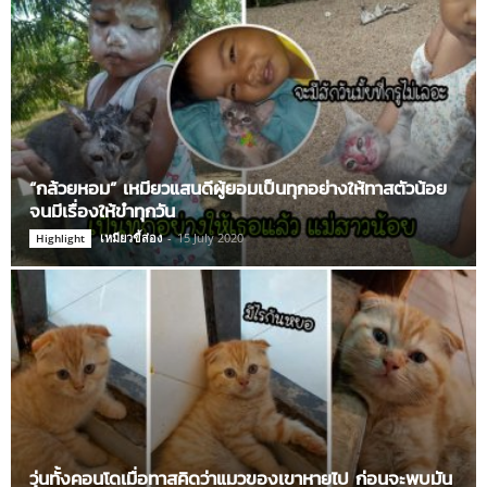
“กล้วยหอม” เหมียวแสนดีผู้ยอมเป็นทุกอย่างให้ทาสตัวน้อย
จนมีเรื่องให้ขำทุกวัน
เหมียวขี้ส่อง
-
15 July 2020
Highlight
วุ่นทั้งคอนโดเมื่อทาสคิดว่าแมวของเขาหายไป ก่อนจะพบมัน