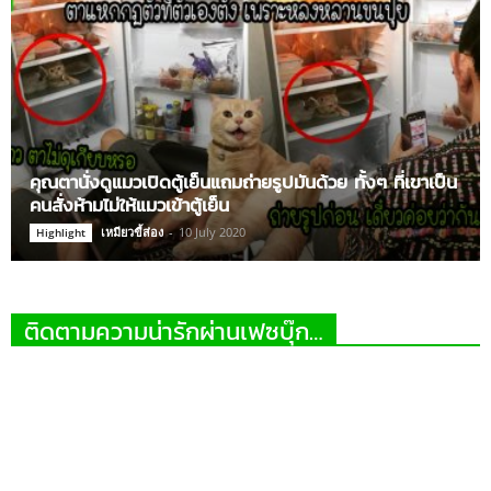
คุณตานั่งดูแมวเปิดตู้เย็นแถมถ่ายรูปมันด้วย ทั้งๆ ที่เขาเป็น
คนสั่งห้ามไม่ให้แมวเข้าตู้เย็น
เหมียวขี้ส่อง
-
10 July 2020
Highlight
ติดตามความน่ารักผ่านเฟซบุ๊ก…