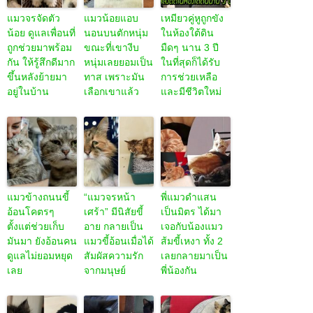
แมวจรจัดตัว
แมวน้อยแอบ
เหมียวคู่หูถูกขัง
น้อย ดูแลเพื่อนที่
นอนบนตักหนุ่ม
ในห้องใต้ดิน
ถูกช่วยมาพร้อม
ขณะที่เขางีบ
มืดๆ นาน 3 ปี
กัน ให้รู้สึกดีมาก
หนุ่มเลยยอมเป็น
ในที่สุดก็ได้รับ
ขึ้นหลังย้ายมา
ทาส เพราะมัน
การช่วยเหลือ
อยู่ในบ้าน
เลือกเขาแล้ว
และมีชีวิตใหม่
แมวข้างถนนขี้
“แมวจรหน้า
พี่แมวดำแสน
อ้อนโคตรๆ
เศร้า” มีนิสัยขี้
เป็นมิตร ได้มา
ตั้งแต่ช่วยเก็บ
อาย กลายเป็น
เจอกับน้องแมว
มันมา ยังอ้อนคน
แมวขี้อ้อนเมื่อได้
ส้มขี้เหงา ทั้ง 2
ดูแลไม่ยอมหยุด
สัมผัสความรัก
เลยกลายมาเป็น
เลย
จากมนุษย์
พี่น้องกัน