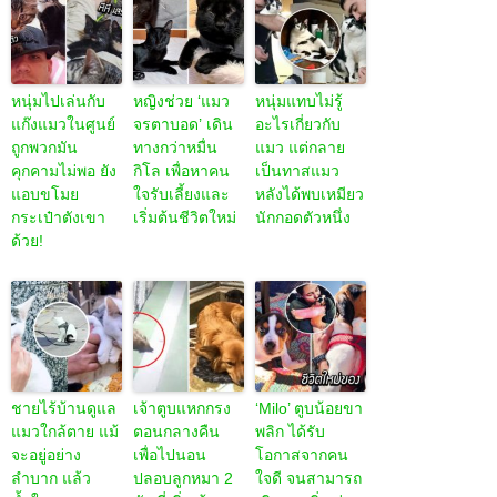
หนุ่มไปเล่นกับ
หญิงช่วย ‘แมว
หนุ่มแทบไม่รู้
แก๊งแมวในศูนย์
จรตาบอด’ เดิน
อะไรเกี่ยวกับ
ถูกพวกมัน
ทางกว่าหมื่น
แมว แต่กลาย
คุกคามไม่พอ ยัง
กิโล เพื่อหาคน
เป็นทาสแมว
แอบขโมย
ใจรับเลี้ยงและ
หลังได้พบเหมียว
กระเป๋าตังเขา
เริ่มต้นชีวิตใหม่
นักกอดตัวหนึ่ง
ด้วย!
ชายไร้บ้านดูแล
เจ้าตูบแหกกรง
‘Milo’ ตูบน้อยขา
แมวใกล้ตาย แม้
ตอนกลางคืน
พลิก ได้รับ
จะอยู่อย่าง
เพื่อไปนอน
โอกาสจากคน
ลำบาก แล้ว
ปลอบลูกหมา 2
ใจดี จนสามารถ