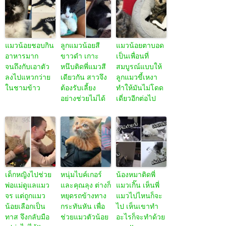
แมวน้อยชอบกิน
ลูกแมวน้อยสี
แมวน้อยตาบอด
อาหารมาก
ขาวดำ เกาะ
เป็นเพื่อนที่
จนถึงกับเอาตัว
หนึบติดพี่แมวสี
สมบูรณ์แบบให้
ลงไปแหวกว่าย
เดียวกัน สาวจึง
ลูกแมวขี้เหงา
ในชามข้าว
ต้องรับเลี้ยง
ทำให้มันไม่โดด
อย่างช่วยไม่ได้
เดี่ยวอีกต่อไป
เด็กหญิงไปช่วย
หนุ่มไบค์เกอร์
น้องหมาติดพี่
พ่อแม่ดูแลแมว
และคุณลุง ต่างก็
แมวเกิ๊น เห็นพี่
จร แต่ถูกแมว
หยุดรถข้างทาง
แมวไปไหนก็จะ
น้อยเลือกเป็น
กระทันหัน เพื่อ
ไป เห็นเขาทำ
ทาส จึงกลับมือ
ช่วยแมวตัวน้อย
อะไรก็จะทำด้วย