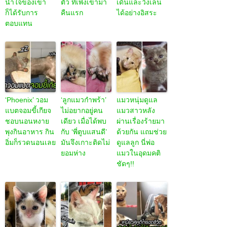
น้ำใจของเขา
ตัว ที่เพิ่งเข้ามา
เดินและวิ่งเล่น
ก็ได้รับการ
คืนแรก
ได้อย่างอิสระ
ตอบแทน
‘Phoenix’ วอม
‘ลูกแมวกำพร้า’
แมวหนุ่มดูแล
แบตจอมขี้เกียจ
ไม่อยากอยู่คน
แมวสาวหลัง
ชอบนอนหงาย
เดียว เมื่อได้พบ
ผ่านเรื่องร้ายมา
พุงกินอาหาร กิน
กับ ‘พี่ตูบแสนดี’
ด้วยกัน แถมช่วย
อิ่มก็รวดนอนเลย
มันจึงเกาะติดไม่
ดูแลลูก นี่พ่อ
ยอมห่าง
แมวในอุดมคติ
ชัดๆ!!