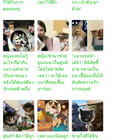
ก็ได้รับการ
เหงาให้อีก
กระเป๋าตังเขา
ตอบแทน
ด้วย!
หนุ่มแทบไม่รู้
หญิงเข้ามาช่วย
“แมวจรหน้า
อะไรเกี่ยวกับ
ดูแลแมวในศูนย์
เศร้า” มีนิสัยขี้
แมว แต่กลาย
โดยไม่คาดคิด
อาย กลายเป็น
เป็นทาสแมว
เลยว่า จะได้เจอ
แมวขี้อ้อนเมื่อได้
หลังได้พบเหมียว
แมวที่เคยเลี้ยง
สัมผัสความรัก
นักกอดตัวหนึ่ง
มาก่อน
จากมนุษย์
ศูนย์ฯ คิดว่ามีลูก
เหล่าแมวน้อยถูก
ชายใจดีได้ยิน