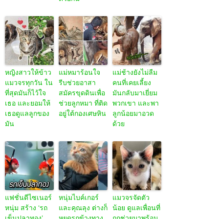
หญิงสาวให้ข้าว
แม่หมาร้อนใจ
แม่ช้างยังไม่ลืม
แมวจรทุกวัน ใน
รีบช่วยอาสา
คนที่เคยเลี้ยง
ที่สุดมันก็ไว้ใจ
สมัครขุดดินเพื่อ
มันกลับมาเยี่ยม
เธอ และยอมให้
ช่วยลูกหมา ที่ติด
พวกเขา และพา
เธอดูแลลูกของ
อยู่ใต้กองเศษหิน
ลูกน้อยมาอวด
มัน
ด้วย
แฟชั่นดีไซเนอร์
หนุ่มไบค์เกอร์
แมวจรจัดตัว
หนุ่ม สร้าง ‘รถ
และคุณลุง ต่างก็
น้อย ดูแลเพื่อนที่
เข็นปลาทอง’
หยุดรถข้างทาง
ถูกช่วยมาพร้อม