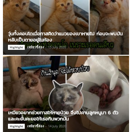
วุ่นทั้งคอนโดเมื่อทาสคิดว่าแมวของเขาหายไป ก่อนจะพบมัน
หลับเป็นตายอยู่ในห้อง
เหมียวขี้ส่อง
-
15 July 2020
Highlight
เหมียวอยากช่วยทาสให้หายป่วย จึงไปคาบลูกหนูมา 6 ตัว
และคะยั้นคะยอให้เธอกินพวกมัน
เหมียวขี้ส่อง
-
14 July 2020
Highlight