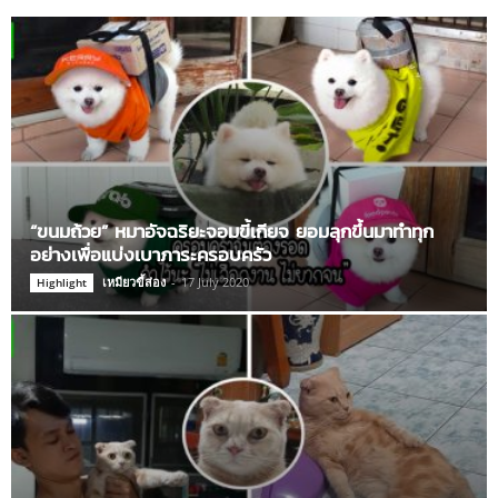
“ขนมถ้วย” หมาอัจฉริยะจอมขี้เกียจ ยอมลุกขึ้นมาทำทุก
อย่างเพื่อแบ่งเบาภาระครอบครัว
เหมียวขี้ส่อง
-
17 July 2020
Highlight