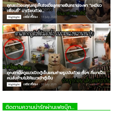
คุณแม่วอนคุณครูเห็นใจเมื่อลูกชายยืนกรานจะพา “เหมียว
เพื่อนซี้” มาเรียนด้วย…
เหมียวขี้ส่อง
-
13 July 2020
Highlight
คุณตานั่งดูแมวเปิดตู้เย็นแถมถ่ายรูปมันด้วย ทั้งๆ ที่เขาเป็น
คนสั่งห้ามไม่ให้แมวเข้าตู้เย็น
เหมียวขี้ส่อง
-
10 July 2020
Highlight
ติดตามความน่ารักผ่านเฟซบุ๊ก…