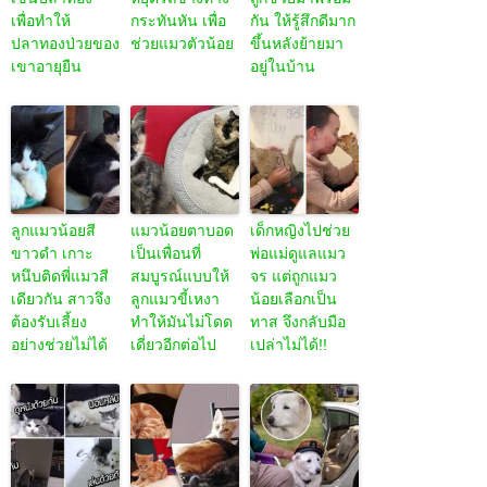
เพื่อทำให้
กระทันหัน เพื่อ
กัน ให้รู้สึกดีมาก
ปลาทองป่วยของ
ช่วยแมวตัวน้อย
ขึ้นหลังย้ายมา
เขาอายุยืน
อยู่ในบ้าน
ลูกแมวน้อยสี
แมวน้อยตาบอด
เด็กหญิงไปช่วย
ขาวดำ เกาะ
เป็นเพื่อนที่
พ่อแม่ดูแลแมว
หนึบติดพี่แมวสี
สมบูรณ์แบบให้
จร แต่ถูกแมว
เดียวกัน สาวจึง
ลูกแมวขี้เหงา
น้อยเลือกเป็น
ต้องรับเลี้ยง
ทำให้มันไม่โดด
ทาส จึงกลับมือ
อย่างช่วยไม่ได้
เดี่ยวอีกต่อไป
เปล่าไม่ได้!!