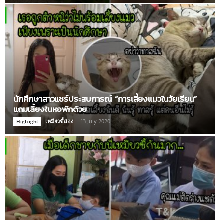
นักศึกษาสาวแชร์ประสบการณ์ “การเลี้ยงแมวในวัยเรียน”
แถมเลี้ยงในหอพักด้วย
เหมียวขี้ส่อง
-
13 July 2020
Highlight