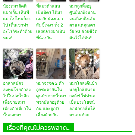
น้องหมาติดพี่
พี่แมวดำแสน
หมาถูกทิ้งอยู่
แมวเกิ๊น เห็นพี่
เป็นมิตร ได้มา
ศูนย์พักพิงนาน
แมวไปไหนก็จะ
เจอกับน้องแมว
จนเกือบถึงเส้น
ไป เห็นเขาทำ
ส้มขี้เหงา ทั้ง 2
ตาย แต่คุณตา
อะไรก็จะทำด้วย
เลยกลายมาเป็น
วัย 93 ช่วยชีวิต
หมด!!
พี่น้องกัน
มันไว้ได้ทัน!!
อาสาสมัคร
หมาจรจัด 2 ตัว
หมาโกลเด้นบ้า
ลงทุนโรยตัวลง
ถูกชะตากันใน
นอยู่ใกล้สนาม
ไปในบ่อน้ำลึก
ศูนย์ฯ จากนั้นมา
กอล์ฟ ใช้ทำเล
เพื่อช่วยหมา
พวกมันก็อยู่ด้วย
เป็นประโยชน์
เพียงตัวเดียวใน
กัน และถูกรับ
ล่อนักกอล์ฟให้
นั้นออกมา
เลี้ยงด้วยกัน
มาเล่นด้วย
เรื่องที่คุณไม่ควรพลาด...