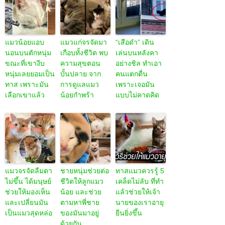
แมวน้อยแอบ
แมวแก่จรจัดมา
“เสือดำ” เดิน
นอนบนตักหนุ่ม
เกือบทั้งชีวิต พบ
เล่นบนหลังคา
ขณะที่เขางีบ
ความสุขตอน
อย่างชิล ทำเอา
หนุ่มเลยยอมเป็น
บั้นปลาย จาก
คนแตกตื่น
ทาส เพราะมัน
การดูแลแมว
เพราะเจอมัน
เลือกเขาแล้ว
น้อยกำพร้า
แบบไม่คาดคิด
แมวจรจัดลืมตา
ชายหนุ่มช่วยต่อ
ทาสแมวควรรู้ 5
ไม่ขึ้น ได้มนุษย์
ชีวิตให้ลูกแมว
เคล็ดไม่ลับ ที่ทำ
ช่วยให้มองเห็น
น้อย และช่วย
แล้วช่วยให้เจ้า
และเปลี่ยนมัน
ตามหาพี่ชาย
นายของเราอายุ
เป็นแมวสุดหล่อ
ของมันมาอยู่
ยืนยิ่งขึ้น
ด้วยกัน