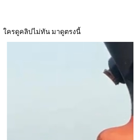
ใครดูคลิปไม่ทัน มาดูตรงนี้