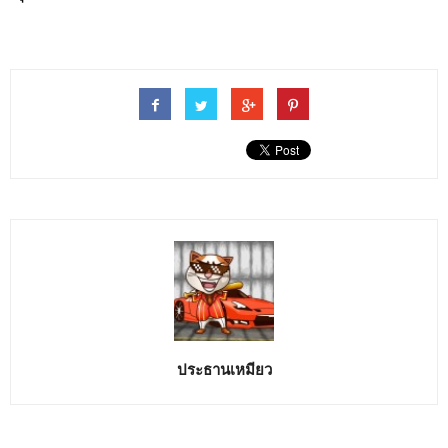
ประธานเหมียว