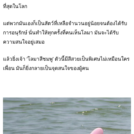
ที่สุดในโลก
แต่พวกมันเองก็เป็นสัตว์ที่เหลือจำนวนอยู่น้อยจนต้องได้รับ
การอนุรักษ์ นั่นทำให้ทุกครั้งที่คนเห็นโลมา มันจะได้รับ
ความสนใจอยู่เสมอ
แล้วยิ่งเจ้า ‘โลมาสีชมพู’ ตัวนี้มีสีสวยเป็นพิเศษไม่เหมือนใคร
เพื่อน มันก็ยิ่งกลายเป็นจุดสนใจของผู้คน