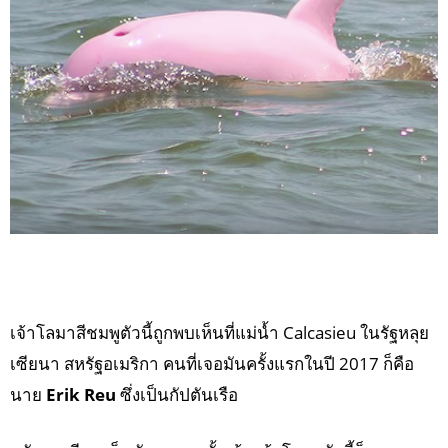
เจ้าโลมาสีชมพูตัวนี้ถูกพบเห็นที่แม่น้ำ Calcasieu ในรัฐหลุย
เซียนา สหรัฐอเมริกา คนที่เจอมันครั้งแรกในปี 2017 ก็คือ
นาย
Erik Reu
ซึ่งเป็นกัปตันเรือ