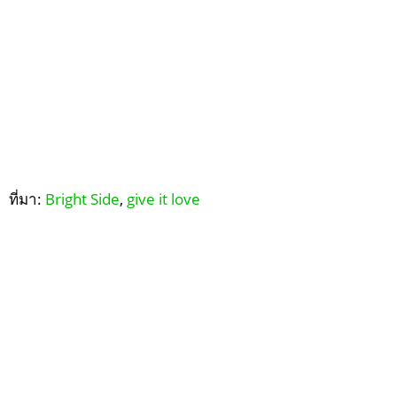
ที่มา:
Bright Side
,
give it love