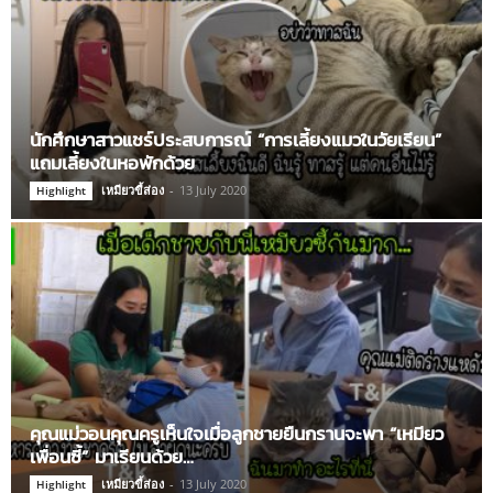
นักศึกษาสาวแชร์ประสบการณ์ “การเลี้ยงแมวในวัยเรียน”
แถมเลี้ยงในหอพักด้วย
เหมียวขี้ส่อง
-
13 July 2020
Highlight
คุณแม่วอนคุณครูเห็นใจเมื่อลูกชายยืนกรานจะพา “เหมียว
เพื่อนซี้” มาเรียนด้วย…
เหมียวขี้ส่อง
-
13 July 2020
Highlight