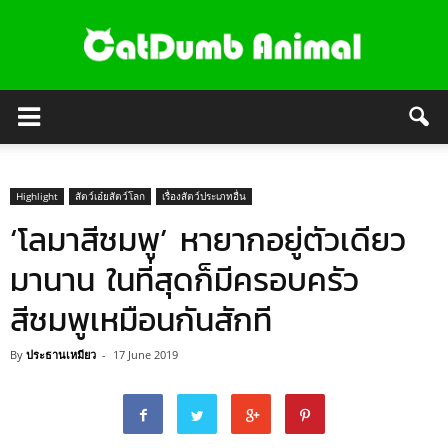
Highlight
สัตว์เอ๋ยสัตว์โลก
เรื่องสัตว์ประเภทอื่น
‘โลมาสีชมพู’ หายากอยู่ตัวเดียว
มานาน ในที่สุดก็มีครอบครัว
สีชมพูเหมือนกันสักที
By
ประธานเหมียว
-
17 June 2019