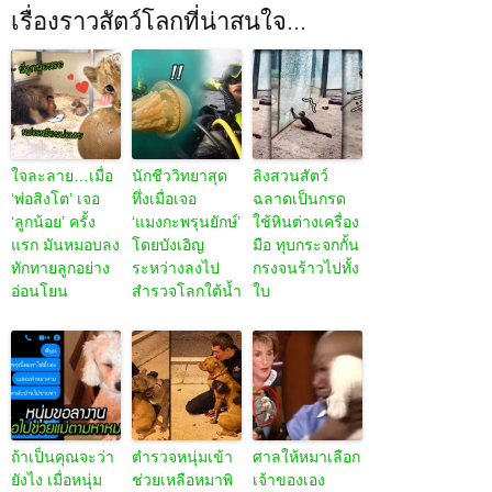
เรื่องราวสัตว์โลกที่น่าสนใจ...
ใจละลาย…เมื่อ
นักชีววิทยาสุด
ลิงสวนสัตว์
‘พ่อสิงโต’ เจอ
ทึ่งเมื่อเจอ
ฉลาดเป็นกรด
‘ลูกน้อย’ ครั้ง
‘แมงกะพรุนยักษ์’
ใช้หินต่างเครื่อง
แรก มันหมอบลง
โดยบังเอิญ
มือ ทุบกระจกกั้น
ทักทายลูกอย่าง
ระหว่างลงไป
กรงจนร้าวไปทั้ง
อ่อนโยน
สำรวจโลกใต้น้ำ
ใบ
ถ้าเป็นคุณจะว่า
ตำรวจหนุ่มเข้า
ศาลให้หมาเลือก
ยังไง เมื่อหนุ่ม
ช่วยเหลือหมาพิ
เจ้าของเอง