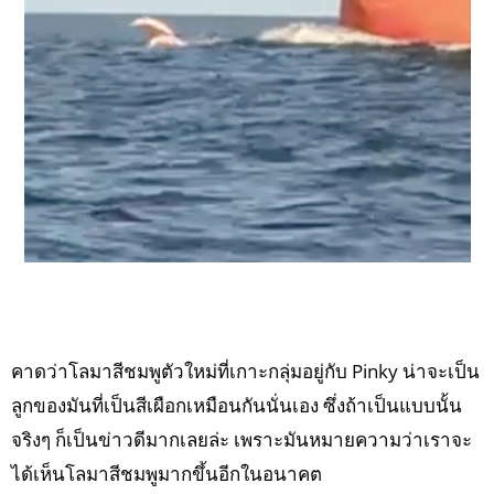
คาดว่าโลมาสีชมพูตัวใหม่ที่เกาะกลุ่มอยู่กับ Pinky น่าจะเป็น
ลูกของมันที่เป็นสีเผือกเหมือนกันนั่นเอง ซึ่งถ้าเป็นแบบนั้น
จริงๆ ก็เป็นข่าวดีมากเลยล่ะ เพราะมันหมายความว่าเราจะ
ได้เห็นโลมาสีชมพูมากขึ้นอีกในอนาคต