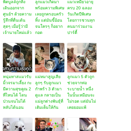
พิตบูลล์ถูกทิ้ง
ลูกแมวเกิดมา
แมวเหมียวอายุ
เดินออกจาก
พร้อมความพิเศษ
ครบ 20 ฉลอง
ศูนย์ฯ ด้วยความ
เลยถูกครอบครัว
วันเกิดปีพิเศษ
รู้สึกที่ตื่นเต้น
ทิ้ง แต่มันขี้อ้อน
โดยการชวนทุก
สุดๆ เมื่อรู้ว่ามี
จนใครๆ ก็อยาก
คนมาร่วมงาน
เจ้านายใหม่แล้ว
กอด
ปาร์ตี้
หนุ่มทาสแมวรับ
แม่หมาสูญเสีย
ลูกแมว 5 ตัวถูก
มิ้วจรมาเลี้ยง กะ
ลูกๆ รับลูกแมว
ช่วยจากท่อ
มีความสุขคูณ 2
กำพร้า 3 ตัวมา
ระบายน้ำ หนึ่ง
ที่ไหนได้ โดน
ดูแล กลายเป็น
ในนั้นเหมือนจะ
ป่วนจนไม่ได้
แม่ลูกต่างพันธุ์ที่
ไม่รอด แต่มันไม่
หลับได้นอน
เติมเต็มให้กัน
เคยยอมแพ้