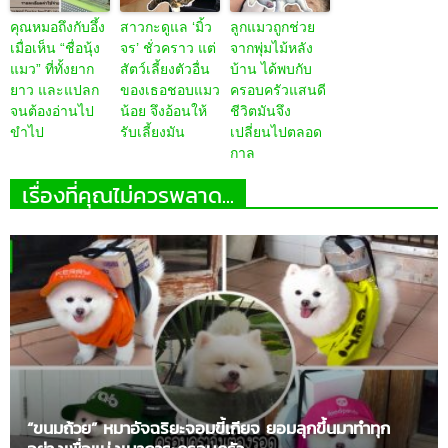
คุณหมอถึงกับอึ้ง
สาวกะดูแล ‘มิ้ว
ลูกแมวถูกช่วย
เมื่อเห็น “ชื่อนุ้ง
จร’ ชั่วคราว แต่
จากพุ่มไม้หลัง
แมว” ที่ทั้งยาก
สัตว์เลี้ยงตัวอื่น
บ้าน ได้พบกับ
ยาว และแปลก
ของเธอชอบแมว
ครอบครัวแสนดี
จนต้องอ่านไป
น้อย จึงอ้อนให้
ชีวิตมันจึง
ขำไป
รับเลี้ยงมัน
เปลี่ยนไปตลอด
กาล
เรื่องที่คุณไม่ควรพลาด...
“ขนมถ้วย” หมาอัจฉริยะจอมขี้เกียจ ยอมลุกขึ้นมาทำทุก