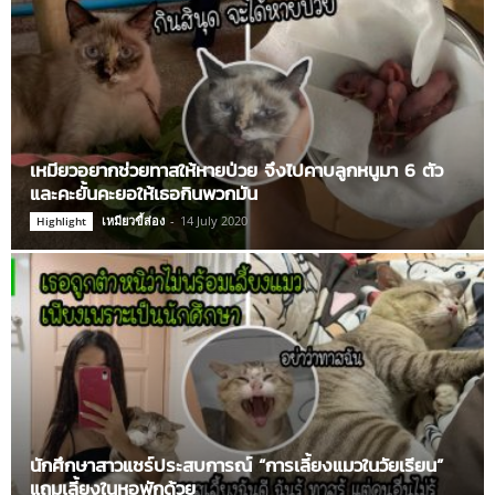
เหมียวอยากช่วยทาสให้หายป่วย จึงไปคาบลูกหนูมา 6 ตัว
และคะยั้นคะยอให้เธอกินพวกมัน
เหมียวขี้ส่อง
-
14 July 2020
Highlight
นักศึกษาสาวแชร์ประสบการณ์ “การเลี้ยงแมวในวัยเรียน”
แถมเลี้ยงในหอพักด้วย