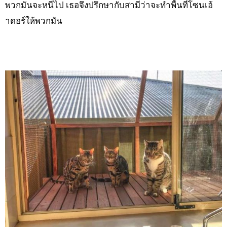
พวกมันจะหนีไป เธอจึงปรึกษากับสามีว่าจะทำพื้นที่โซนเอ้
าดอร์ให้พวกมัน