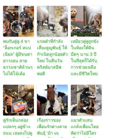
พบกับคู่หู 4 ขา
แรดดำที่กำลัง
เหมียวคู่หูถูกขัง
“ค็อกเกอร์ สแป
เสี่ยงสูญพันธุ์ ให้
ในห้องใต้ดิน
เนียล” ผู้มีขนตา
กำเนิดลูกน้อยตัว
มืดๆ นาน 3 ปี
ยาวงอน สวย
ใหม่ ในคืนวัน
ในที่สุดก็ได้รับ
ธรรมชาติล้วนๆ
คริสต์มาสอีฟ
การช่วยเหลือ
ไม่ได้โม้เด้อ
พอดี
และมีชีวิตใหม่
คู่รักเห็นกล่อง
เรื่องราวของ
แมวตัวแสบ
แปลกๆ อยู่ข้าง
เพื่อนรักต่างสาย
แกล้งเพื่อนโดย
ถนน เลยลงไปดู
พันธุ์ ‘ม้า vs
คิดว่าไม่มีใคร