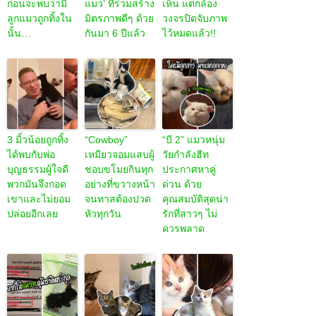
ก่อนจะพบว่ามี
แมว’ ที่ร่วมสร้าง
เห็น แต่กล้อง
ลูกแมวถูกทิ้งใน
มิตรภาพดีๆ ด้วย
วงจรปิดจับภาพ
นั้น…
กันมา 6 ปีแล้ว
ไว้หมดแล้ว!!
3 มิ้วน้อยถูกทิ้ง
“Cowboy”
“บี 2” แมวหนุ่ม
ได้พบกับพ่อ
เหมียวจอมแสบผู้
วัยกำลังฮีท
บุญธรรมผู้ใจดี
ชอบขโมยกินทุก
ประกาศหาคู่
พวกมันจึงกอด
อย่างที่ขวางหน้า
ด่วน ด้วย
เขาและไม่ยอม
จนทาสต้องปวด
คุณสมบัติสุดน่า
ปล่อยอีกเลย
หัวทุกวัน
รักที่สาวๆ ไม่
ควรพลาด