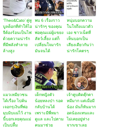
‘Theo&Cato’ คู่หู
พบ 6 เรื่องราว
หนุ่มบอกความ
บูลด็อกที่ทำให้ไอ
น่ารักๆ ของคุณ
ในใจถึงแมวตัว
จีต้องร้อนเป็นไฟ
พ่อคุณแม่ผู้แขยง
เอง ชาวเน็ตที่
ด้วยความน่ารัก
สัตว์เลี้ยง แต่ก็
เห็นบอกเป็น
ที่มีพลังทำลาย
เปลี่ยนใจมารัก
เสียงเดียวกันว่า
ล้างสูง
มันจนได้
น่ารักโคตรๆ
แมวเหมียวซน
เด็กหญิงตัว
เจ้าตูบติดตุ๊กตา
ได้เรื่อง ไปค้น
น้อยหลงป่า รอด
หมีมาก แต่เมื่อมี
เจอกรุเงินที่พ่อ
กลับบ้านได้
น้อง มันก็หันมาก
มุบมิบแม่ไว้ งาน
เพราะมีพี่หมา
อดน้องแทนและ
นี้บอกเลยคุณแม่
ดูแล และไปตาม
ไม่เคยอยู่ห่าง
เป็นปลื้ม
คนมาช่วย
จากเขาเลย