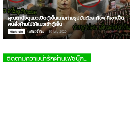
คุณตานั่งดูแมวเปิดตู้เย็นแถมถ่ายรูปมันด้วย ทั้งๆ ที่เขาเป็น
คนสั่งห้ามไม่ให้แมวเข้าตู้เย็น
เหมียวขี้ส่อง
-
10 July 2020
Highlight
ติดตามความน่ารักผ่านเฟซบุ๊ก…