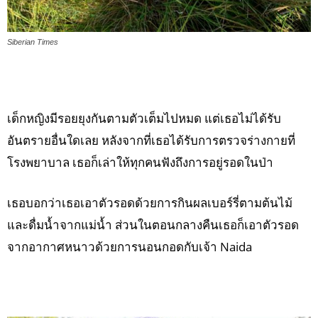
Siberian Times
เด็กหญิงมีรอยยุงกันตามตัวเต็มไปหมด แต่เธอไม่ได้รับ
อันตรายอื่นใดเลย หลังจากที่เธอได้รับการตรวจร่างกายที่
โรงพยาบาล เธอก็เล่าให้ทุกคนฟังถึงการอยู่รอดในป่า
เธอบอกว่าเธอเอาตัวรอดด้วยการกินผลเบอร์รี่ตามต้นไม้
และดื่มน้ำจากแม่น้ำ ส่วนในตอนกลางคืนเธอก็เอาตัวรอด
จากอากาศหนาวด้วยการนอนกอดกับเจ้า Naida