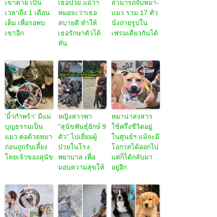
เขาตาย เป็น
เธอป่วย แม้ว่า
สามารถจับหมา-
เวลาถึง 1 เดือน
หมอจะว่าเธอ
แมว รวม 17 ตัว
เต็ม เพื่อรอพบ
สบายดี ทำให้
นั่งถ่ายรูปใน
เขาอีก
เธอรักษาตัวได้
เฟรมเดียวกันได้
ทัน
‘มิ้วกำพร้า’ มีแม่
หญิงสาวพา
หมาน่าสงสาร
บุญธรรมเป็น
“สุนัขพันธุ์ยักษ์ 9
ใช้ครึ่งชีวิตอยู่
แมว ต่อด้วยหมา
ตัว” ไปเยี่ยมผู้
ในศูนย์ฯ แม้จะมี
ก่อนถูกรับเลี้ยง
ป่วยในโรง
โอกาสได้ออกไป
โดยเจ้าของสุนัข
พยาบาล เพื่อ
แต่ก็ได้กลับมา
มอบความสุขให้
อยู่อีก