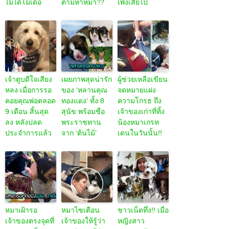
ไม่ได้โม้เด้อ
ตามหาหมา’!?
เพิ่งเสียไป
เจ้าตูบดีใจเสียง
เผยภาพสุดน่ารัก
ผู้ช่วยเหลือเขียน
หลง เมื่อการรอ
ของ ‘หลานคุณ
จดหมายแฝง
คอยคุณพ่อตลอด
ทองแดง’ ทั้ง 8
ความโกรธ ถึง
9 เดือน สิ้นสุด
สุนัข พร้อมชื่อ
เจ้าของเก่าที่ทิ้ง
ลง หลังปลด
พระราชทาน
น้องหมาเกรท
ประจำการแล้ว
จาก ‘ต้นไม้’
เดนในวันนั้น!!
หมาเฝ้ารอ
หมาไซเตือน
ชาวเน็ตทึ่ง!! เมื่อ
เจ้าของตรงจุดที่
เจ้าของให้รู้ว่า
หญิงสาว