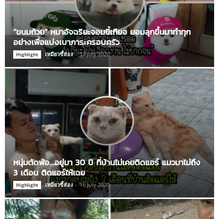
“ขนมถ้วย” หมาอัจฉริยะจอมขี้เกียจ ยอมลุกขึ้นมาทำทุก
อย่างเพื่อแบ่งเบาภาระครอบครัว
เหมียวขี้ส่อง
-
17 July 2020
Highlight
หนุ่มตัดพ้อ…อยู่มา 30 ปี ที่บ้านไม่เคยติดแอร์ แมวมาไม่ถึง
3 เดือน ติดแอร์ให้เฉย
เหมียวขี้ส่อง
-
16 July 2020
Highlight