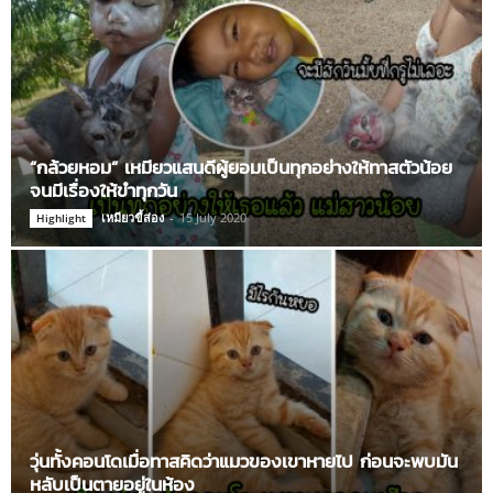
“กล้วยหอม” เหมียวแสนดีผู้ยอมเป็นทุกอย่างให้ทาสตัวน้อย
จนมีเรื่องให้ขำทุกวัน
เหมียวขี้ส่อง
-
15 July 2020
Highlight
วุ่นทั้งคอนโดเมื่อทาสคิดว่าแมวของเขาหายไป ก่อนจะพบมัน
หลับเป็นตายอยู่ในห้อง