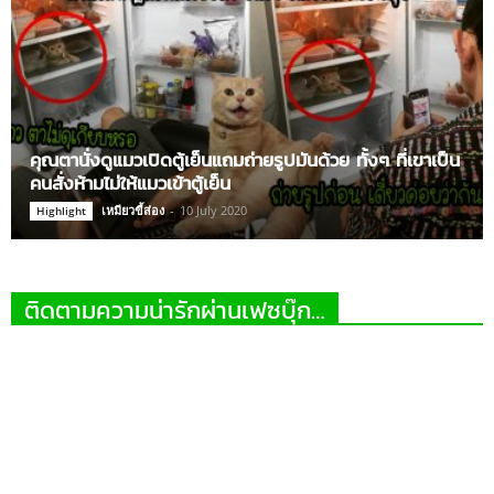
คุณตานั่งดูแมวเปิดตู้เย็นแถมถ่ายรูปมันด้วย ทั้งๆ ที่เขาเป็น
คนสั่งห้ามไม่ให้แมวเข้าตู้เย็น
เหมียวขี้ส่อง
-
10 July 2020
Highlight
ติดตามความน่ารักผ่านเฟซบุ๊ก…