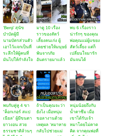
‘Benji’ สุนัข
มาดู 10 เรื่อง
พบ 6 เรื่องราว
บำบัดผู้มี
ราวของสัตว์
น่ารักๆ ของคุณ
นามบัตรส่วนตัว
เลี้ยงคนเก่ง ผู้
พ่อคุณแม่ผู้แขยง
เอาไว้แจกเป็นที่
เคยช่วยให้มนุษย์
สัตว์เลี้ยง แต่ก็
ระลึกให้ผู้คนที่
พ้นจากภัย
เปลี่ยนใจมารัก
มันไปให้กำลังใจ
อันตรายมาแล้ว
มันจนได้
พบกับคู่หู 4 ขา
ถ้าเป็นคุณจะว่า
หนุ่มน้อยถึงกับ
“ค็อกเกอร์ สแป
ยังไง เมื่อหนุ่ม
น้ำตาซึม เมื่อ
เนียล” ผู้มีขนตา
ขอลางานด้วย
เขาได้รับเจ้า
ยาวงอน สวย
เหตุผล ‘หมาหาย
หมาโดยไม่คาด
ธรรมชาติล้วนๆ
กลับไปช่วยแม่
คิด จากคุณพ่อที่