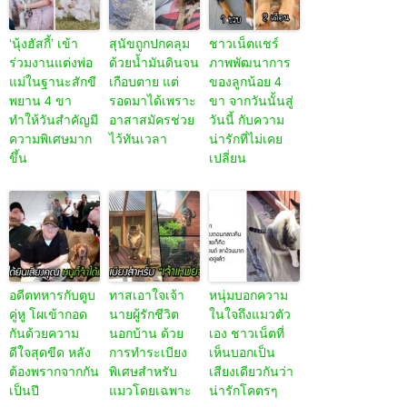
‘นุ้งฮัสกี้’ เข้า
สุนัขถูกปกคลุม
ชาวเน็ตแชร์
ร่วมงานแต่งพ่อ
ด้วยน้ำมันดินจน
ภาพพัฒนาการ
แม่ในฐานะสักขี
เกือบตาย แต่
ของลูกน้อย 4
พยาน 4 ขา
รอดมาได้เพราะ
ขา จากวันนั้นสู่
ทำให้วันสำคัญมี
อาสาสมัครช่วย
วันนี้ กับความ
ความพิเศษมาก
ไว้ทันเวลา
น่ารักที่ไม่เคย
ขึ้น
เปลี่ยน
อดีตทหารกับตูบ
ทาสเอาใจเจ้า
หนุ่มบอกความ
คู่หู โผเข้ากอด
นายผู้รักชีวิต
ในใจถึงแมวตัว
กันด้วยความ
นอกบ้าน ด้วย
เอง ชาวเน็ตที่
ดีใจสุดขีด หลัง
การทำระเบียง
เห็นบอกเป็น
ต้องพรากจากกัน
พิเศษสำหรับ
เสียงเดียวกันว่า
เป็นปี
แมวโดยเฉพาะ
น่ารักโคตรๆ