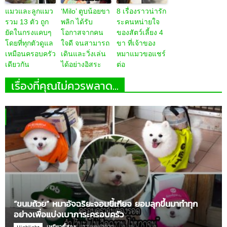
แมวและลูกแมว
‘Milo’ ตูบน้อยขา
8 เรื่องราวน่ารัก
รวม 13 ตัว ถูก
พลิก ได้รับ
ระคนหน่ายใจ
ยัดในกรงแคบๆ
โอกาสจากคน
ของสัตว์เลี้ยง 4
โดยที่ทุกตัวดูแล
ใจดี จนสามารถ
ขา ที่เจ้าของ
เหมือนครอบครัว
เดินและวิ่งเล่น
หมาแมวขอแชร์
เดียวกัน
ได้อย่างอิสระ
ต่อ
เรื่องที่คุณไม่ควรพลาด...
“ขนมถ้วย” หมาอัจฉริยะจอมขี้เกียจ ยอมลุกขึ้นมาทำทุก
อย่างเพื่อแบ่งเบาภาระครอบครัว
เหมียวขี้ส่อง
-
17 July 2020
Highlight