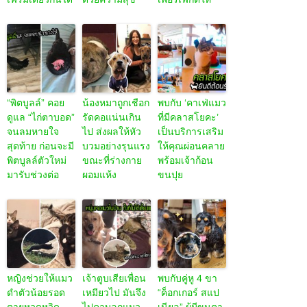
“พิตบูลล์” คอย
น้องหมาถูกเชือก
พบกับ ‘คาเฟ่แมว
ดูแล “ไก่ตาบอด”
รัดคอแน่นเกิน
ที่มีคลาสโยคะ’
จนลมหายใจ
ไป ส่งผลให้หัว
เป็นบริการเสริม
สุดท้าย ก่อนจะมี
บวมอย่างรุนแรง
ให้คุณผ่อนคลาย
พิตบูลล์ตัวใหม่
ขณะที่ร่างกาย
พร้อมเจ้าก้อน
มารับช่วงต่อ
ผอมแห้ง
ขนปุย
หญิงช่วยให้แมว
เจ้าตูบเสียเพื่อน
พบกับคู่หู 4 ขา
ดำตัวน้อยรอด
เหมียวไป มันจึง
“ค็อกเกอร์ สแป