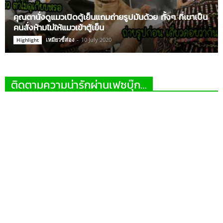
คุณตานั่งดูแมวเปิดตู้เย็นแถมถ่ายรูปมันด้วย ทั้งๆ ที่เขาเป็น
คนสั่งห้ามไม่ให้แมวเข้าตู้เย็น
เหมียวขี้ส่อง
-
10 July 2020
Highlight
ติดตามความน่ารักผ่านเฟซบุ๊ก…