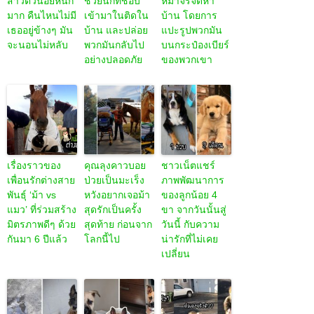
สาวตัวน้อยหนัก
ช่วยนกที่ชอบ
หมาจรจัดหา
มาก คืนไหนไม่มี
เข้ามาในติดใน
บ้าน โดยการ
เธออยู่ข้างๆ มัน
บ้าน และปล่อย
แปะรูปพวกมัน
จะนอนไม่หลับ
พวกมันกลับไป
บนกระป๋องเบียร์
อย่างปลอดภัย
ของพวกเขา
เรื่องราวของ
คุณลุงคาวบอย
ชาวเน็ตแชร์
เพื่อนรักต่างสาย
ป่วยเป็นมะเร็ง
ภาพพัฒนาการ
พันธุ์ ‘ม้า vs
หวังอยากเจอม้า
ของลูกน้อย 4
แมว’ ที่ร่วมสร้าง
สุดรักเป็นครั้ง
ขา จากวันนั้นสู่
มิตรภาพดีๆ ด้วย
สุดท้าย ก่อนจาก
วันนี้ กับความ
กันมา 6 ปีแล้ว
โลกนี้ไป
น่ารักที่ไม่เคย
เปลี่ยน