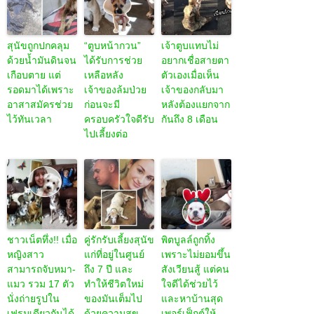
สุนัขถูกปกคลุม
“ตูบหน้ากวน”
เจ้าตูบแทบไม่
ด้วยน้ำมันดินจน
ได้รับการช่วย
อยากเชื่อสายตา
เกือบตาย แต่
เหลือหลัง
ตัวเองเมื่อเห็น
รอดมาได้เพราะ
เจ้าของล้มป่วย
เจ้าของกลับมา
อาสาสมัครช่วย
ก่อนจะมี
หลังต้องแยกจาก
ไว้ทันเวลา
ครอบครัวใจดีรับ
กันถึง 8 เดือน
ไปเลี้ยงต่อ
ชาวเน็ตทึ่ง!! เมื่อ
คู่รักรับเลี้ยงสุนัข
พิตบูลล์ถูกทิ้ง
หญิงสาว
แก่ที่อยู่ในศูนย์
เพราะไม่ยอมขึ้น
สามารถจับหมา-
ถึง 7 ปี และ
สังเวียนสู้ แต่คน
แมว รวม 17 ตัว
ทำให้ชีวิตใหม่
ใจดีได้ช่วยไว้
นั่งถ่ายรูปใน
ของมันเต็มไป
และหาบ้านสุด
เฟรมเดียวกันได้
ด้วยความสุข
เพอร์เฟ็กต์ให้