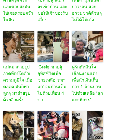
ตายหวุดหวิด
ไปคาบลูกแมว
เนียล” ผู้มีขนตา
และช่วยส่งมัน
จรเข้าบ้าน และ
ยาวงอน สวย
ไปเจอครอบครัว
ขอให้เจ้าของรับ
ธรรมชาติล้วนๆ
ในฝัน
เลี้ยง
ไม่ได้โม้เด้อ
แม่หมาถ่ายรูป
‘Greig’ ชายผู้
คู่รักตัดสินใจ
อวดท้องโตด้วย
อุทิศชีวิตเพื่อ
เลื่อนงานแต่ง
ความภูมิใจ เมื่อ
ช่วยเหลือ ‘หมา
เพื่อนำเงินเก็บ
คลอด มันก็พา
แก่’ จนบ้านเต็ม
กว่า 1 ล้านบาท
ลูกๆ มาถ่ายรูป
ไปด้วยเพื่อน 4
ไปช่วยเหลือ “ลูก
ด้วยอีกครั้ง
ขา
แกะพิการ”