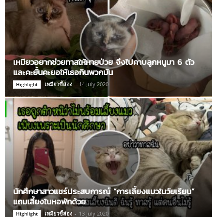
เหมียวอยากช่วยทาสให้หายป่วย จึงไปคาบลูกหนูมา 6 ตัว
และคะยั้นคะยอให้เธอกินพวกมัน
เหมียวขี้ส่อง
-
14 July 2020
Highlight
นักศึกษาสาวแชร์ประสบการณ์ “การเลี้ยงแมวในวัยเรียน”
แถมเลี้ยงในหอพักด้วย
เหมียวขี้ส่อง
-
13 July 2020
Highlight