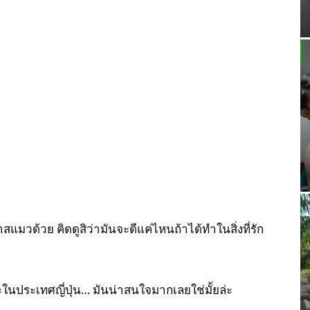
มวด้วย คิดดูสิว่ามันจะดีแค่ไหนถ้าได้ทำในสิ่งที่รัก
ะในประเทศญี่ปุ่น… มันน่าสนใจมากเลยใช่มั้ยล่ะ