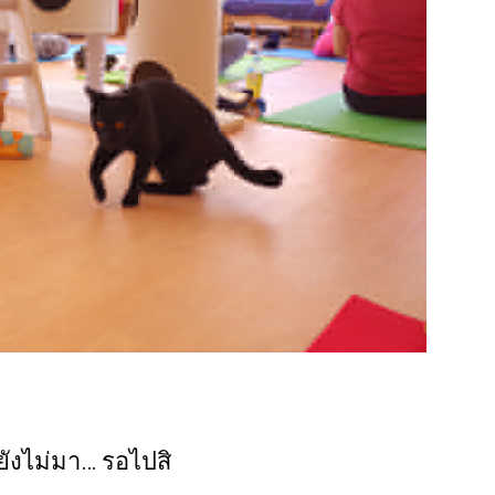
ังไม่มา… รอไปสิ