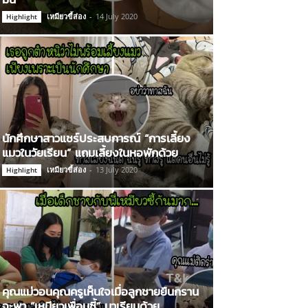
เหมียวขี้ส่อง
-
14 July 2020
Highlight
นักศึกษาสาวแชร์ประสบการณ์ “การเลี้ยง
แมวในวัยเรียน” แถมเลี้ยงในหอพักด้วย
เหมียวขี้ส่อง
-
13 July 2020
Highlight
คุณแม่วอนคุณครูเห็นใจเมื่อลูกชายยืนกราน
จะพา “เหมียวเพื่อนซี้” มาเรียนด้วย…