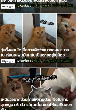
อย่างให้ทาสตัวน้อย จนมีเรื่องให้ขำทุกวัน
เหมียวขี้ส่อง
-
15 July 2020
Highlight
วุ่นทั้งคอนโดเมื่อทาสคิดว่าแมวของเขาหาย
ไป ก่อนจะพบมันหลับเป็นตายอยู่ในห้อง
เหมียวขี้ส่อง
-
15 July 2020
Highlight
เหมียวอยากช่วยทาสให้หายป่วย จึงไปคาบ
ลูกหนูมา 6 ตัว และคะยั้นคะยอให้เธอกินพวก
มัน