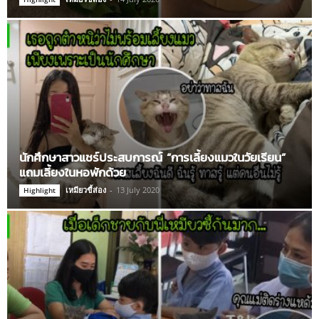
นักศึกษาสาวแชร์ประสบการณ์ “การเลี้ยงแมวในวัยเรียน”
แถมเลี้ยงในหอพักด้วย
เหมียวขี้ส่อง
-
13 July 2020
Highlight