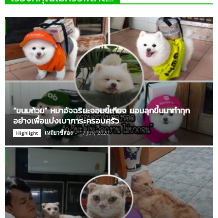
“ขนมถ้วย” หมาอัจฉริยะจอมขี้เกียจ ยอมลุกขึ้นมาทำทุก
อย่างเพื่อแบ่งเบาภาระครอบครัว
เหมียวขี้ส่อง
-
17 July 2020
Highlight