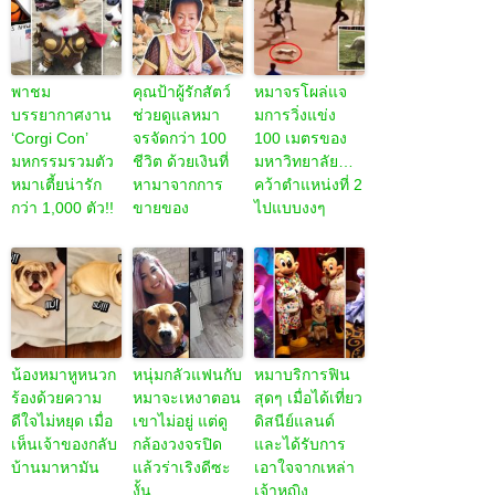
พาชม
คุณป้าผู้รักสัตว์
หมาจรโผล่แจ
บรรยากาศงาน
ช่วยดูแลหมา
มการวิ่งแข่ง
‘Corgi Con’
จรจัดกว่า 100
100 เมตรของ
มหกรรมรวมตัว
ชีวิต ด้วยเงินที่
มหาวิทยาลัย…
หมาเตี้ยน่ารัก
หามาจากการ
คว้าตำแหน่งที่ 2
กว่า 1,000 ตัว!!
ขายของ
ไปแบบงงๆ
น้องหมาหูหนวก
หนุ่มกลัวแฟนกับ
หมาบริการฟิน
ร้องด้วยความ
หมาจะเหงาตอน
สุดๆ เมื่อได้เที่ยว
ดีใจไม่หยุด เมื่อ
เขาไม่อยู่ แต่ดู
ดิสนีย์แลนด์
เห็นเจ้าของกลับ
กล้องวงจรปิด
และได้รับการ
บ้านมาหามัน
แล้วร่าเริงดีซะ
เอาใจจากเหล่า
งั้น
เจ้าหญิง