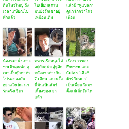
ดินไหวใหญ่ ถึง
ไปเยี่ยมสุสาน
แล้วมี “หูแปลก”
เวลาเกษียณไป
มันยังรักเขาอยู่
ดูน่ารักกว่าใคร
พักแล้ว
เหมือนเดิม
เพื่อน
น้องหมานั่งเกาะ
ทหารเรือหนุ่มได้
เรื่องราวของ
ขาเฝ้าคุณพ่อ ดู
อยู่กับสุนัขคู่หูอีก
Emmett และ
เขาเย็บตุ๊กตาตัว
หลังจากห่างกัน
Cullen “เสือชี
โปรดของมัน
7 เดือน และครั้ง
ต้าร์กับหมา”
อย่างใจเย็น น่า
นี้มันเป็นสัตว์
เป็นเพื่อนกันมา
รักจริงเชียว
เลี้ยงของเขา
ตั้งแต่เด็กยันโต
แล้ว