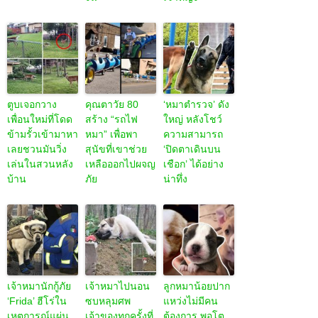
ตูบเจอกวาง
คุณตาวัย 80
‘หมาตำรวจ’ ดัง
เพื่อนใหม่ที่โดด
สร้าง “รถไฟ
ใหญ่ หลังโชว์
ข้ามรั้วเข้ามาหา
หมา” เพื่อพา
ความสามารถ
เลยชวนมันวิ่ง
สุนัขที่เขาช่วย
‘ปิดตาเดินบน
เล่นในสวนหลัง
เหลือออกไปผจญ
เชือก’ ได้อย่าง
บ้าน
ภัย
น่าทึ่ง
เจ้าหมานักกู้ภัย
เจ้าหมาไปนอน
ลูกหมาน้อยปาก
‘Frida’ ฮีโร่ใน
ซบหลุมศพ
แหว่งไม่มีคน
เหตุการณ์แผ่น
เจ้าของทุกครั้งที่
ต้องการ พอโต