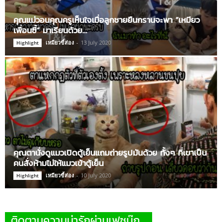
คุณแม่วอนคุณครูเห็นใจเมื่อลูกชายยืนกรานจะพา “เหมียว
เพื่อนซี้” มาเรียนด้วย…
เหมียวขี้ส่อง
-
13 July 2020
Highlight
คุณตานั่งดูแมวเปิดตู้เย็นแถมถ่ายรูปมันด้วย ทั้งๆ ที่เขาเป็น
คนสั่งห้ามไม่ให้แมวเข้าตู้เย็น
เหมียวขี้ส่อง
-
10 July 2020
Highlight
ติดตามความน่ารักผ่านเฟซบุ๊ก…