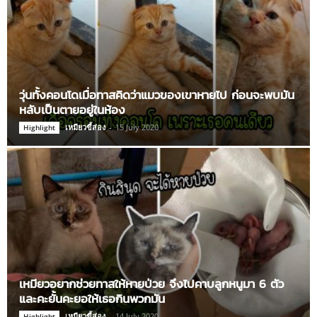
วุ่นทั้งคอนโดเมื่อทาสคิดว่าแมวของเขาหายไป ก่อนจะพบมัน
หลับเป็นตายอยู่ในห้อง
เหมียวขี้ส่อง
-
15 July 2020
Highlight
เหมียวอยากช่วยทาสให้หายป่วย จึงไปคาบลูกหนูมา 6 ตัว
และคะยั้นคะยอให้เธอกินพวกมัน
เหมียวขี้ส่อง
-
14 July 2020
Highlight