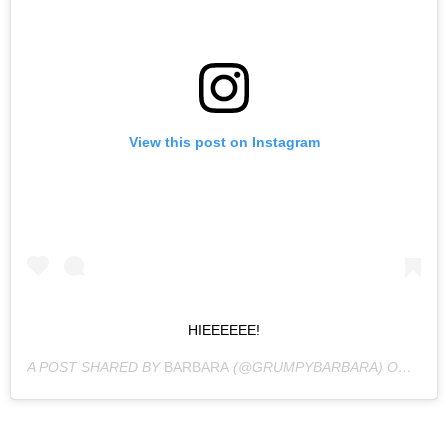
View this post on Instagram
HIEEEEEE!
A POST SHARED BY
BARBARA
(@GRUMPYBARBARA) ON
FEB 