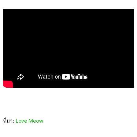
ที่มา:
Love Meow