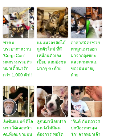
พาชม
แม่แมวจรจัดได้
อาสาสมัครช่วย
บรรยากาศงาน
ลูกตัวใหม่ ที่สี
พาลูกแมวออก
‘Corgi Con’
เหมือนตัวเอง
มาจากถุงขยะ
มหกรรมรวมตัว
เปี๊ยบ แถมยังซน
และตามหาแม่
หมาเตี้ยน่ารัก
มากๆ ซะด้วย
ของมันมาอยู่
กว่า 1,000 ตัว!!
ด้วย
ลิงชิมแปนซีดีใจ
ลูกหมาน้อยปาก
“กันต์ กันตถาวร
มาก ได้เจอหน้า
แหว่งไม่มีคน
ปกป้องหมาสุด
คนที่เคยช่วยมัน
ต้องการ พอโต
รัก” จากหมาเจ้า