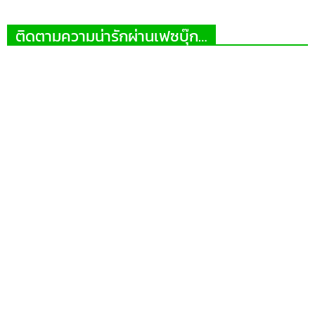
ติดตามความน่ารักผ่านเฟซบุ๊ก…