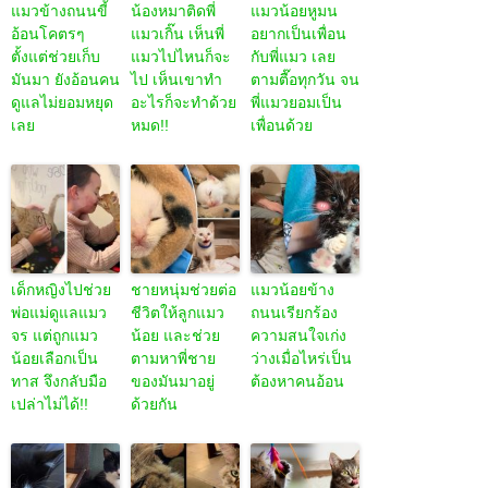
แมวข้างถนนขี้
น้องหมาติดพี่
แมวน้อยหูมน
อ้อนโคตรๆ
แมวเกิ๊น เห็นพี่
อยากเป็นเพื่อน
ตั้งแต่ช่วยเก็บ
แมวไปไหนก็จะ
กับพี่แมว เลย
มันมา ยังอ้อนคน
ไป เห็นเขาทำ
ตามตื๊อทุกวัน จน
ดูแลไม่ยอมหยุด
อะไรก็จะทำด้วย
พี่แมวยอมเป็น
เลย
หมด!!
เพื่อนด้วย
เด็กหญิงไปช่วย
ชายหนุ่มช่วยต่อ
แมวน้อยข้าง
พ่อแม่ดูแลแมว
ชีวิตให้ลูกแมว
ถนนเรียกร้อง
จร แต่ถูกแมว
น้อย และช่วย
ความสนใจเก่ง
น้อยเลือกเป็น
ตามหาพี่ชาย
ว่างเมื่อไหร่เป็น
ทาส จึงกลับมือ
ของมันมาอยู่
ต้องหาคนอ้อน
เปล่าไม่ได้!!
ด้วยกัน