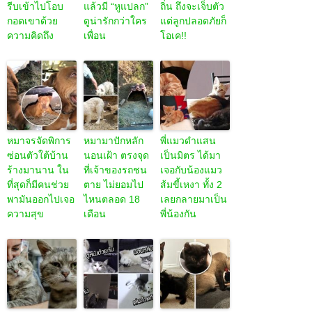
รีบเข้าไปโอบ
แล้วมี “หูแปลก”
ถิ่น ถึงจะเจ็บตัว
กอดเขาด้วย
ดูน่ารักกว่าใคร
แต่ลูกปลอดภัยก็
ความคิดถึง
เพื่อน
โอเค!!
หมาจรจัดพิการ
หมามาปักหลัก
พี่แมวดำแสน
ซ่อนตัวใต้บ้าน
นอนเฝ้า ตรงจุด
เป็นมิตร ได้มา
ร้างมานาน ใน
ที่เจ้าของรถชน
เจอกับน้องแมว
ที่สุดก็มีคนช่วย
ตาย ไม่ยอมไป
ส้มขี้เหงา ทั้ง 2
พามันออกไปเจอ
ไหนตลอด 18
เลยกลายมาเป็น
ความสุข
เดือน
พี่น้องกัน