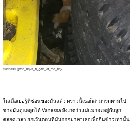
Vanessa @the_boys_n_girls_of_the_bay
ในเมื่อเธอรู้ที่ซ่อนของมันแล้ว คราวนี้เธอก็สามารถตามไป
ช่วยมันดูแลลูกได้ Vanessa สังเกตว่าแม่แมวจะอยู่กับลูก
ตลอดเวลา ยกเว้นตอนที่มันออกมาหาเธอเพื่อกินข้าวเท่านั้น