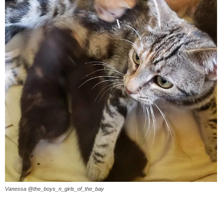
Vanessa @the_boys_n_girls_of_the_bay