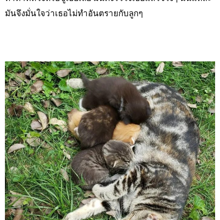
มันจึงมั่นใจว่าเธอไม่ทำอันตรายกับลูกๆ