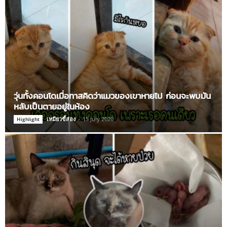
วุ่นทั้งคอนโดเมื่อทาสคิดว่าแมวของเขาหายไป ก่อนจะพบมัน
หลับเป็นตายอยู่ในห้อง
เหมียวขี้ส่อง
-
15 July 2020
Highlight