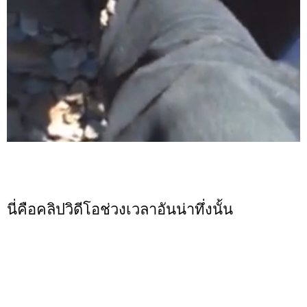
นี่คือคลิปวิดีโอช่วงเวลาอันน่าทึ่งนั้น