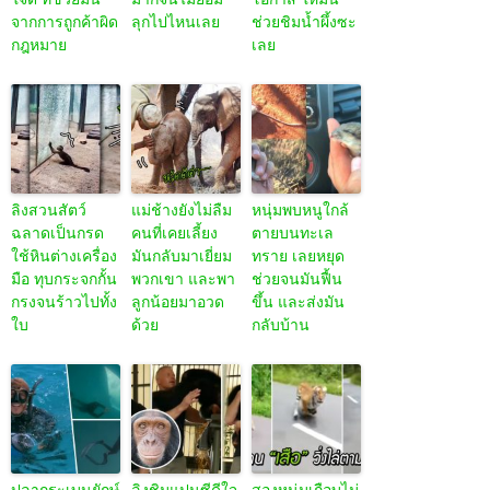
จากการถูกค้าผิด
ลุกไปไหนเลย
ช่วยชิมน้ำผึ้งซะ
กฎหมาย
เลย
ลิงสวนสัตว์
แม่ช้างยังไม่ลืม
หนุ่มพบหนูใกล้
ฉลาดเป็นกรด
คนที่เคยเลี้ยง
ตายบนทะเล
ใช้หินต่างเครื่อง
มันกลับมาเยี่ยม
ทราย เลยหยุด
มือ ทุบกระจกกั้น
พวกเขา และพา
ช่วยจนมันฟื้น
กรงจนร้าวไปทั้ง
ลูกน้อยมาอวด
ขึ้น และส่งมัน
ใบ
ด้วย
กลับบ้าน