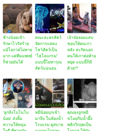
ช้างน้อยเข้า
คณะละครสัตว์
เจ้าจ๋อจอมแสบ
รักษาไวรัสร้าย
จัดการแสดง
ชอบให้คนเกา
แม้โอกาสไม่หาย
โชว์สัตว์เป็น
หลัง สะกิดบอก
มาก แต่ทีมแพทย์
“โฮโลแกรม”
คนให้เกาต่อห้าม
ก็ช่วยมันได้
แบบนี้ไม่ทารุณ
หยุด แบบนี้ก็มี
สัตว์แน่นอน
ด้วย!?
‘ลูกลิงโบโนโบ
หมีน้อยบุกเข้า
คุณลุงถูกหมี
น้อย’ ส่งยิ้ม
มางีบ ในห้องน้ำ
ขโมยกินน้ำผึ้ง
หวานให้หนุ่ม
โรงแรม ดูสบาย
พลิกวิกฤตเป็น
ใจดี ที่ช่วยมัน
มากจนไม่ยอม
โอกาส ให้มัน