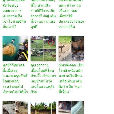
คู่รักบังเอิญเจอ
เพื่อนรักมาใกล้ๆ
แฟชั่นดีไซเนอร์
สัตว์ขนปุย
ทีไร ห่านเฝ้า
หนุ่ม สร้าง ‘รถ
ลอยคอกลาง
ยามก็ดีใจจนเก็บ
เข็นปลาทอง’
ทะเลสาบ จึง
อาการไม่อยู่ เดิน
เพื่อทำให้
เข้าไปช่วยชีวิต
ทิ้งงานมาหาเธอ
ปลาทองป่วยของ
มันเอาไว้
ทุกที
เขาอายุยืน
นักชีววิทยาสุด
ตูบเจอกวาง
‘หมาจิ้งจอก’ เป็น
ทึ่งเมื่อเจอ
เพื่อนใหม่ที่โดด
โรคผิวหนังหนัก
‘แมงกะพรุนยักษ์’
ข้ามรั้วเข้ามาหา
มาก จนไม่มีขน
โดยบังเอิญ
เลยชวนมันวิ่ง
เหลือ ทำเอาคน
ระหว่างลงไป
เล่นในสวนหลัง
คิดว่าเป็น ‘หมา
สำรวจโลกใต้น้ำ
บ้าน
ขี้เรื้อน’