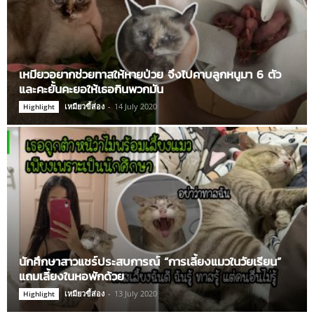
เหมียวอยากช่วยทาสให้หายป่วย จึงไปคาบลูกหนูมา 6 ตัว
และคะยั้นคะยอให้เธอกินพวกมัน
เหมียวขี้ส่อง
-
14 July 2020
Highlight
นักศึกษาสาวแชร์ประสบการณ์ “การเลี้ยงแมวในวัยเรียน”
แถมเลี้ยงในหอพักด้วย
เหมียวขี้ส่อง
-
13 July 2020
Highlight