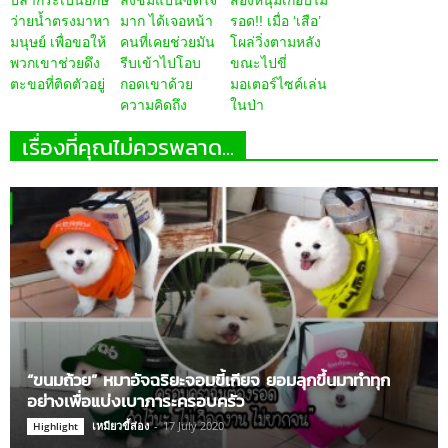
ปลากระเบนยักษ์
ลิงชิมแปนซีดีใจ
สองหนุ่มเกือบไม่
ว่ายน้ำตรงมาหา
มาก ได้เจอหน้า
รอด!! เมื่อ ‘เสือ’
มนุษย์ เพื่อขอให้
คนที่เคยช่วยมัน
โผล่วิ่งตามหลัง
พวกเขาช่วยดึง
รีบเข้าไปโอบ
ขณะไปขี่
ตะขอที่ติดตัวอยู่
กอดเขาด้วย
มอเตอร์ไซค์เล่น
ความคิดถึง
ในป่า
เรื่องที่คุณไม่ควรพลาด...
“ขนมถ้วย” หมาอัจฉริยะจอมขี้เกียจ ยอมลุกขึ้นมาทำทุก
อย่างเพื่อแบ่งเบาภาระครอบครัว
เหมียวขี้ส่อง
-
17 July 2020
Highlight