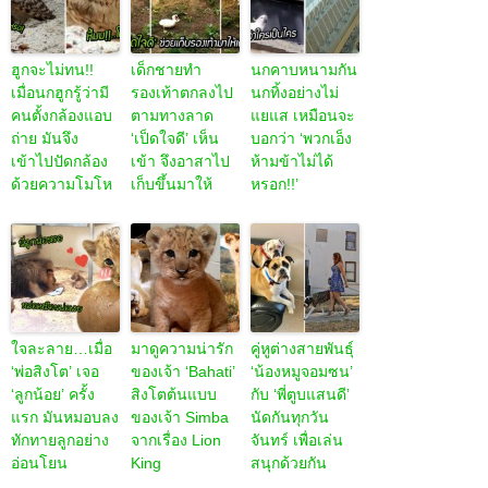
ฮูกจะไม่ทน!!
เด็กชายทำ
นกคาบหนามกัน
เมื่อนกฮูกรู้ว่ามี
รองเท้าตกลงไป
นกทิ้งอย่างไม่
คนตั้งกล้องแอบ
ตามทางลาด
แยแส เหมือนจะ
ถ่าย มันจึง
‘เป็ดใจดี’ เห็น
บอกว่า ‘พวกเอ็ง
เข้าไปปัดกล้อง
เข้า จึงอาสาไป
ห้ามข้าไม่ได้
ด้วยความโมโห
เก็บขึ้นมาให้
หรอก!!’
ใจละลาย…เมื่อ
มาดูความน่ารัก
คู่หูต่างสายพันธุ์
‘พ่อสิงโต’ เจอ
ของเจ้า ‘Bahati’
‘น้องหมูจอมซน’
‘ลูกน้อย’ ครั้ง
สิงโตต้นแบบ
กับ ‘พี่ตูบแสนดี’
แรก มันหมอบลง
ของเจ้า Simba
นัดกันทุกวัน
ทักทายลูกอย่าง
จากเรื่อง Lion
จันทร์ เพื่อเล่น
อ่อนโยน
King
สนุกด้วยกัน