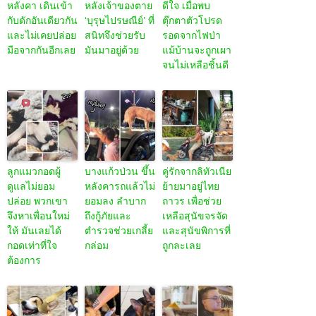
หลังคา เดินเข้า
หลังเจ้าของตาย
ดีใจ เมื่อพบ
กับดักอันเดียวกัน
‘บุรุษไปรษณีย์’ ที่
ตุ๊กตาตัวโปรด
และไม่เคยปล่อย
สนิทจึงช่วยรับ
รอดจากไฟป่า
มือจากกันอีกเลย
มันมาอยู่ด้วย
แม้บ้านจะถูกเผา
จนไม่เหลือชิ้นดี
ลูกแมวกอดผู้
บางแก้วป่วน ขึ้น
คู่รักจากลิทัวเนีย
ดูแลไม่ยอม
หลังคารถแล้วไม่
ย้ายมาอยู่ไทย
ปล่อย พวกเขา
ยอมลง ลำบาก
ถาวร เพื่อช่วย
จึงหาเพื่อนใหม่
ถึงกู้ภัยและ
เหลือสุนัขจรจัด
ให้ มันเลยได้
ตำรวจช่วยเกลี้ย
และสุนัขพิการที่
กอดเท่าที่ใจ
กล่อม
ถูกละเลย
ต้องการ