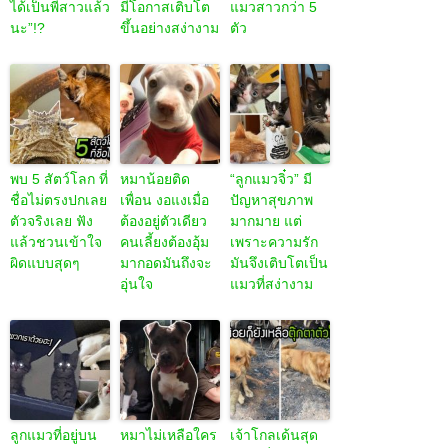
ได้เป็นพี่สาวแล้ว
มีโอกาสเติบโต
แมวสาวกว่า 5
นะ”!?
ขึ้นอย่างสง่างาม
ตัว
พบ 5 สัตว์โลก ที่
หมาน้อยติด
“ลูกแมวจิ๋ว” มี
ชื่อไม่ตรงปกเลย
เพื่อน งอแงเมื่อ
ปัญหาสุขภาพ
ตัวจริงเลย ฟัง
ต้องอยู่ตัวเดียว
มากมาย แต่
แล้วชวนเข้าใจ
คนเลี้ยงต้องอุ้ม
เพราะความรัก
ผิดแบบสุดๆ
มากอดมันถึงจะ
มันจึงเติบโตเป็น
อุ่นใจ
แมวที่สง่างาม
ลูกแมวที่อยู่บน
หมาไม่เหลือใคร
เจ้าโกลเด้นสุด