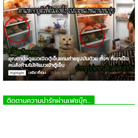
คุณตานั่งดูแมวเปิดตู้เย็นแถมถ่ายรูปมันด้วย ทั้งๆ ที่เขาเป็น
คนสั่งห้ามไม่ให้แมวเข้าตู้เย็น
เหมียวขี้ส่อง
-
10 July 2020
Highlight
ติดตามความน่ารักผ่านเฟซบุ๊ก…