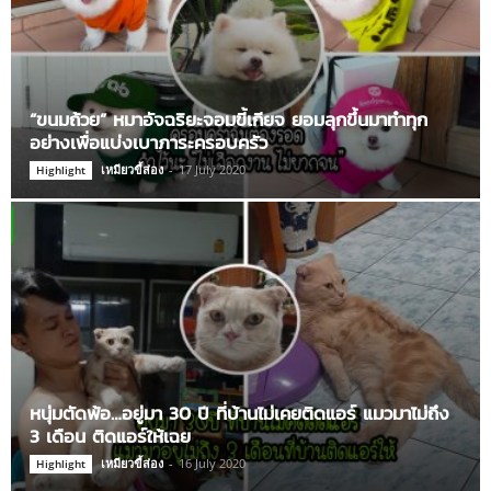
“ขนมถ้วย” หมาอัจฉริยะจอมขี้เกียจ ยอมลุกขึ้นมาทำทุก
อย่างเพื่อแบ่งเบาภาระครอบครัว
เหมียวขี้ส่อง
-
17 July 2020
Highlight
หนุ่มตัดพ้อ…อยู่มา 30 ปี ที่บ้านไม่เคยติดแอร์ แมวมาไม่ถึง
3 เดือน ติดแอร์ให้เฉย
เหมียวขี้ส่อง
-
16 July 2020
Highlight