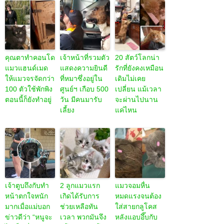
คุณตาทำคอนโด
เจ้าหน้าที่รวมตัว
20 สัตว์โลกน่า
แมวแฮนด์เมด
แสดงความยินดี
รักที่ยังคงเหมือน
ให้แมวจรจัดกว่า
ที่หมาซึ่งอยู่ใน
เดิมไม่เคย
100 ตัวใช้พักพิง
ศูนย์ฯ เกือบ 500
เปลี่ยน แม้เวลา
ตอนนี้ก็ยังทำอยู่
วัน มีคนมารับ
จะผ่านไปนาน
เลี้ยง
แค่ไหน
เจ้าตูบถึงกับทำ
2 ลูกแมวแรก
แมวจอมหื่น
หน้าตกใจหนัก
เกิดได้รับการ
หมดแรงจนต้อง
มากเมื่อแม่บอก
ช่วยเหลือทัน
ใส่สายกลูโคส
ข่าวดีว่า “หนูจะ
เวลา พวกมันจึง
หลังแอบอึ๊บกับ