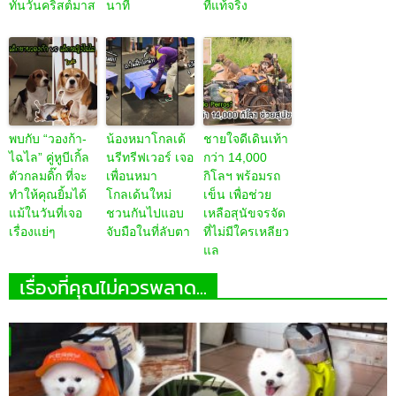
ทันวันคริสต์มาส
นาที
ที่แท้จริง
พบกับ “วองก้า-
น้องหมาโกลเด้
ชายใจดีเดินเท้า
ไฉไล” คู่หูบีเกิ้ล
นรีทรีฟเวอร์ เจอ
กว่า 14,000
ตัวกลมดิ๊ก ที่จะ
เพื่อนหมา
กิโลฯ พร้อมรถ
ทำให้คุณยิ้มได้
โกลเด้นใหม่
เข็น เพื่อช่วย
แม้ในวันที่เจอ
ชวนกันไปแอบ
เหลือสุนัขจรจัด
เรื่องแย่ๆ
จับมือในที่ลับตา
ที่ไม่มีใครเหลียว
แล
เรื่องที่คุณไม่ควรพลาด...