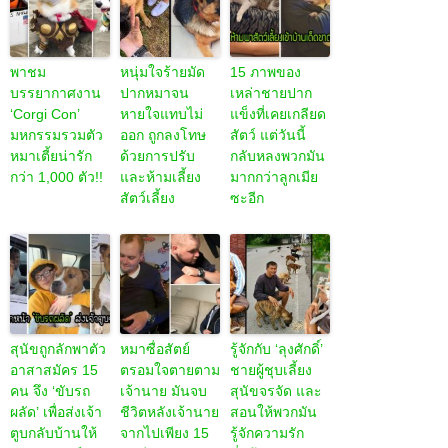
พาชม
หนุ่มใจร้ายมัด
15 ภาพของ
บรรยากาศงาน
ปากหมาจน
เหล่าชายปาก
‘Corgi Con’
หายใจแทบไม่
แข็งที่เคยเกลียด
มหกรรมรวมตัว
ออก ถูกลงโทษ
สัตว์ แต่วันนี้
หมาเตี้ยน่ารัก
ด้วยการปรับ
กลับหลงพวกมัน
กว่า 1,000 ตัว!!
และห้ามเลี้ยง
มากกว่าลูกเมีย
สัตว์เลี้ยง
ซะอีก
สุนัขถูกลักพาตัว
หมาซื่อสัตย์
รู้จักกับ ‘ลุงศักดิ์’
อาสาสมัคร 15
ตรอมใจตายตาม
ชายผู้ชุบเลี้ยง
คน จึง ‘ขับรถ
เจ้านาย มันจบ
สุนัขจรจัด และ
ผลัด’ เพื่อส่งเจ้า
ชีวิตหลังเจ้านาย
สอนให้พวกมัน
ตูบกลับบ้านให้
จากไปเพียง 15
รู้จักความรัก