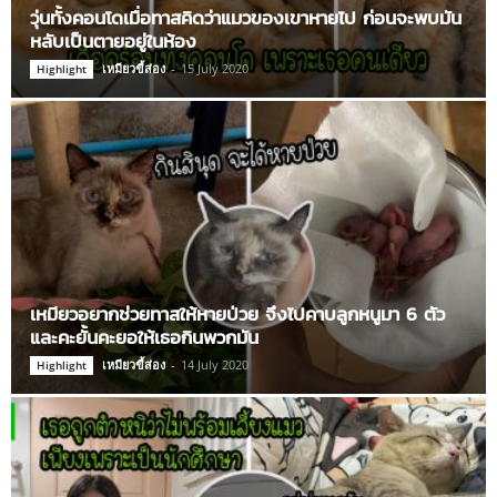
วุ่นทั้งคอนโดเมื่อทาสคิดว่าแมวของเขาหายไป ก่อนจะพบมัน
หลับเป็นตายอยู่ในห้อง
เหมียวขี้ส่อง
-
15 July 2020
Highlight
เหมียวอยากช่วยทาสให้หายป่วย จึงไปคาบลูกหนูมา 6 ตัว
และคะยั้นคะยอให้เธอกินพวกมัน
เหมียวขี้ส่อง
-
14 July 2020
Highlight