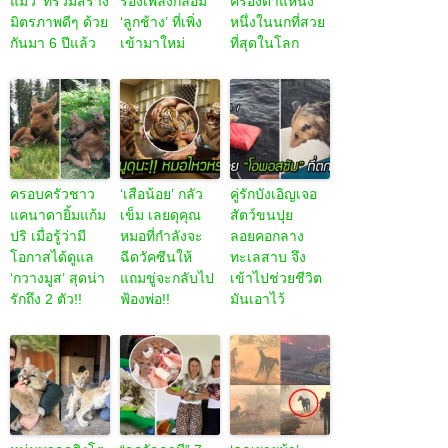
แมว’ ที่ร่วมสร้าง
ร้องเพลงกล่อม
ครองตำแหน่ง
มิตรภาพดีๆ ด้วย
‘ลูกช้าง’ ที่เพิ่ง
หนึ่งในนกที่สวย
กันมา 6 ปีแล้ว
เข้ามาใหม่
ที่สุดในโลก
ครอบครัวชาว
‘เสือน้อย’ กลัว
คู่รักบังเอิญเจอ
แคนาดายิ้มแก้ม
เข็ม เลยดุคุณ
สัตว์ขนปุย
ปริ เมื่อรู้ว่ามี
หมอที่กำลังจะ
ลอยคอกลาง
โอกาสได้ดูแล
ฉีดวัคซีนให้
ทะเลสาบ จึง
‘กวางมูส’ สุดน่า
แถมขู่จะกลับไป
เข้าไปช่วยชีวิต
รักถึง 2 ตัว!!
ฟ้องพ่อ!!
มันเอาไว้