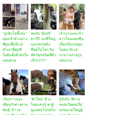
“ลูกสิงโตขี้เล่น”
พบกับ ‘อินทรี
เจ้าบ่าวและเจ้า
ย่องเข้าด้านล่าง
ฮาร์ปี’ นกที่ใหญ่
สาวโดนแย่งซีน
พี่ตูบเพื่อจ๊ะเอ๋
และทรงพลัง
เมื่อแก๊งแรคคูน
ทำเอาพี่ตูบที่
ที่สุดในโลก กิน
โผล่มาจ้ะเอ๋
ไม่ทันตั้งตัวตกใจ
สัตว์ทุกชนิดที่ตัว
ระหว่างถ่ายรูป
แทบตาย
เล็กกว่า!?
แต่งงาน
เรื่องราวของ
‘ฟ้าใหม่’ ช้าง
รู้จักกับ ‘พิราบ
เพื่อนรักต่างสาย
ไทยแสนรู้ พาผู้
หงอนวิคตอเรีย’
พันธุ์ ‘ม้า vs
ดูแลคนโปรดไป
นกขนาดใหญ่ผู้