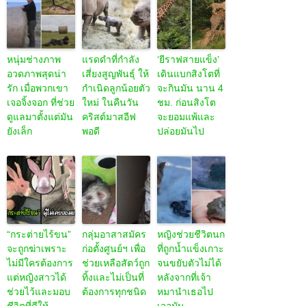
หนุ่มช่างภาพ
แรดดำที่กำลัง
‘ยีราฟสายแข็ง’
อวดภาพสุดน่า
เสี่ยงสูญพันธุ์ ให้
เดินแบกสิงโตที่
รัก เมื่อพวกเขา
กำเนิดลูกน้อยตัว
จะกินมัน นาน 4
เจอจิ้งจอก ที่ช่วย
ใหม่ ในคืนวัน
ชม. ก่อนสิงโต
ดูแลมาตั้งแต่มัน
คริสต์มาสอีฟ
จะยอมแพ้และ
ยังเล็ก
พอดี
ปล่อยมันไป
“กระต่ายไร้ขน”
กลุ่มอาสาสมัคร
หญิงช่วยชีวิตนก
จะถูกฆ่าเพราะ
ก่อตั้งศูนย์ฯ เพื่อ
ที่ถูกน้ำแข็งเกาะ
ไม่มีใครต้องการ
ช่วยเหลือสัตว์ถูก
จนขยับตัวไม่ได้
แต่หญิงสาวได้
ทิ้งและไม่เป็นที่
หลังจากที่เจ้า
ช่วยไว้และมอบ
ต้องการทุกชนิด
หมานำเธอไป