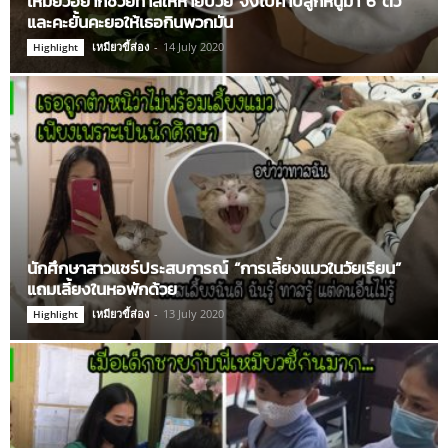
เหมียวอยากช่วยทาสให้หายป่วย จึงไปคาบลูกหนูมา 6 ตัว
และคะยั้นคะยอให้เธอกินพวกมัน
เหมียวขี้ส่อง
-
14 July 2020
Highlight
นักศึกษาสาวแชร์ประสบการณ์ “การเลี้ยงแมวในวัยเรียน”
แถมเลี้ยงในหอพักด้วย
เหมียวขี้ส่อง
-
13 July 2020
Highlight