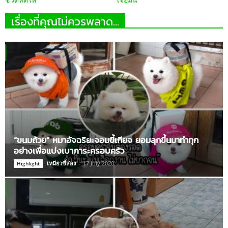
ชีวิตที่ดีให้
เจอมัน
เรื่องที่คุณไม่ควรพลาด...
“ขนมถ้วย” หมาอัจฉริยะจอมขี้เกียจ ยอมลุกขึ้นมาทำทุก
อย่างเพื่อแบ่งเบาภาระครอบครัว
เหมียวขี้ส่อง
-
17 July 2020
Highlight