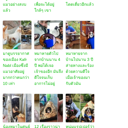
แมวอย่างสงบ
เพื่อจะได้อยู่
โดดเดี่ยวอีกแล้ว
แล้ว
ใกล้ๆ เขา
มาดูบรรยากาศ
หมาหายตัวไป
หมาหายจาก
ของเมือง Kafr
จากบ้านนาน 4
บ้านไปนาน 3 ปี
Nabl เมืองซึ่งมี
ปี พอได้เจอ
ส่ายหางและร้อง
แมวอาศัยอยู่
เจ้าของอีก มันจึง
ด้วยความดีใจ
มากกว่าคนกว่า
ดีใจจนเก็บ
เมื่อเจ้าของมา
10 เท่า
อาการไม่อยู่
รับตัวมัน
น้องหมาในศูนย์
12 เรื่องราวน่า
หนุ่มแรปเปอร์ว่า