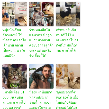
หนุ่มนักเรียน
ร้านหนังสือใน
เจ้าหมาอินกับ
สัตวแพทย์ ใช้
แคนาดา มี “ลูก
ดนตรี ได้ยิน
‘มือจิ๋ว’ ลูบเอาใจ
แมว” มากมาย
เสียงเพลงโปรด
เจ้านาย กลาย
คอยบริการลูกค้า
ดังทีไร มันก็อด
เป็นความน่ารัก
จะเล่นด้วยหรือ
ร้องตามไม่ได้
แบบมินิๆ
รับเลี้ยงก็ได้
แมวลิ้นห้อย Lil
น้องแมวน้อยติด
‘ลูกแมวถูกทิ้ง’
Bub เซเลบอิน
ทาสหนักมาก
หยุดร้องไห้ เมื่อ
ตาแกรม จากไป
ว่ายน้ำตามเขา
ได้พบกับพี่น้อง
อยู่บนสวรรค์
ออกมาในทะเล
ต่างแม่ ไม่ต้อง