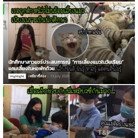
นักศึกษาสาวแชร์ประสบการณ์ “การเลี้ยงแมวในวัยเรียน”
แถมเลี้ยงในหอพักด้วย
เหมียวขี้ส่อง
-
13 July 2020
Highlight