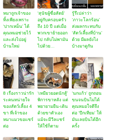
หมาถูกเจ้าของ
‘สุนัขผู้ซื่อสัตย์’
รู้รึเปล่าว่า
ทิ้งเพียงเพราะ
อยู่กับครอบครัว
‘ภาวะโลกร้อน’
‘ปากเหม็น’ ได้
ถึง 10 ปี แต่เมื่อ
ส่งผลกระทบกับ
คุณหมอช่วยไว้
พวกเขาย้ายออก
‘สัตว์เลี้ยงที่บ้าน’
และส่งไปอยู่
ไป กลับไม่พามัน
ด้วย มีผลยังไง
บ้านใหม่
ไปด้วย…
บ้างมาดูกัน
8 เรื่องราวน่ารัก
‘เหมียวยอดนักสู้’
‘นกแก้ว’ ถูกถอน
ระคนหน่ายใจ
พิการขาหลัง แต่
ขนจนบินไม่ได้
ของสัตว์เลี้ยง 4
พยายามยืน-เดิน
คุณหมอใจดีจึง
ขา ที่เจ้าของ
ด้วยขาตัวเอง
ต่อ ‘ปีกเทียม’ ให้
หมาแมวขอแชร์
แม้จะมีวีลแชร์
มันเลยบินได้อีก
ต่อ
ให้ใช้ก็ตาม
ครั้ง