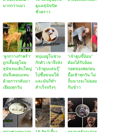
มากกว่าแมว
ดูแลสุนัขปิด
ชั่วคราว
‘ลูกกวางกำพร้า’
หนุ่มอยู่ในช่วง
“เจ้าตูบขี้อ้อน”
ถูกเลี้ยงดูโดย
กักตัว เขาจึงส่ง
ต้องได้รับอ้อม
สุนัขจนเติบใหญ่
“เจ้าตูบแสนรู้”
กอดของพ่อก่อน
มันจึงตอบแทน
ไปซื้อขนมให้
มื้อเช้าทุกวัน ไม่
ด้วยการกลับมา
และมันก็ทำ
งั้นนางจะไม่ยอม
เยี่ยมทุกวัน
สำเร็จจริงๆ
กินข้าว
หนุ่มช่วยหมาจร
18 สัตว์เลี้ยง
ครอบครัวกะถ่าย