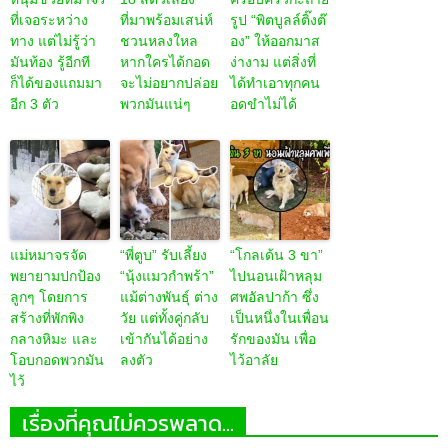
ที่เจอระหว่าง
ที่มาพร้อมเสน่ห์
รูป “พิตบูลล์ติ๊งต๊
ทาง แต่ไม่รู้ว่า
ชวนหลงใหล
อง” ให้ออกมาส
มันท้อง รู้อีกที
หากใครได้กอด
ง่างาม แต่สิ่งที่
ก็ได้ของแถมมา
จะไม่อยากปล่อย
ได้ทำเอาทุกคน
อีก 3 ตัว
พวกมันแน่ๆ
อดขำไม่ได้
แม่หมาจรจัด
“พี่ตูบ” รับเลี้ยง
“โกลเด้น 3 ขา”
พยายามปกป้อง
“นุ้งแมวกำพร้า”
ไปนอนเฝ้าหลุม
ลูกๆ โดยการ
แม้ต่างพันธุ์ ต่าง
ศพอัลปาก้า ซึ่ง
สร้างที่พักพิง
วัย แต่ทั้งคู่กลับ
เป็นหนึ่งในเพื่อน
กลางหิมะ และ
เข้ากันได้อย่าง
รักของมัน เพื่อ
โอบกอดพวกมัน
ลงตัว
ไว้อาลัย
ไว้
เรื่องที่คุณไม่ควรพลาด...