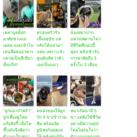
เหล่าบูลด็อก
ครอบครัวรับ
น้องหมาปาก
อาศัยช่วงแม่
เลี้ยงสุนัข แต่
แหว่งเพดานโหว่
เผลอ แอบเข้าไป
กลับได้แมวมา
มีชีวิตที่แฮปปี้
เล่นสีผสมอาหาร
แทน เพราะเจ้า
สุดๆ หลังเข้ารับ
กลายเป็นสีเขียว
ตูบดันคิดว่าตัว
การผ่าตัดถึง 3
ทั้งแก๊ง!!
เองเป็นแมว…
ครั้งใน 3 เดือน
“ลูกแมวกำพร้า”
คนส่งของให้ลูก
หมาเกิดมามี 5
ถูกเลี้ยงดูโดย
รัก 4 ขาเข้าร่วม
ขา แต่ยังใช้ชีวิต
แก๊งฮัสกี้ เมื่อโต
ทีม พร้อมจัด
อย่างมีความสุข
ขึ้นมันจึงคิดว่า
ยูนิฟอร์มสุดเท่
โดยไม่สนใจว่า
ตัวเองเป็นหมา
ให้ หลังศูนย์รับ
ตัวเองแปลกแยก