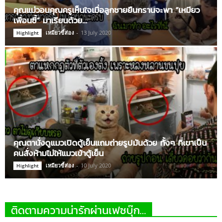
คุณแม่วอนคุณครูเห็นใจเมื่อลูกชายยืนกรานจะพา “เหมียว
เพื่อนซี้” มาเรียนด้วย…
เหมียวขี้ส่อง
-
13 July 2020
Highlight
คุณตานั่งดูแมวเปิดตู้เย็นแถมถ่ายรูปมันด้วย ทั้งๆ ที่เขาเป็น
คนสั่งห้ามไม่ให้แมวเข้าตู้เย็น
เหมียวขี้ส่อง
-
10 July 2020
Highlight
ติดตามความน่ารักผ่านเฟซบุ๊ก…