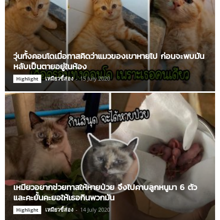
วุ่นทั้งคอนโดเมื่อทาสคิดว่าแมวของเขาหายไป ก่อนจะพบมัน
หลับเป็นตายอยู่ในห้อง
เหมียวขี้ส่อง
-
15 July 2020
Highlight
เหมียวอยากช่วยทาสให้หายป่วย จึงไปคาบลูกหนูมา 6 ตัว
และคะยั้นคะยอให้เธอกินพวกมัน
เหมียวขี้ส่อง
-
14 July 2020
Highlight