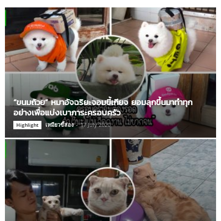
“ขนมถ้วย” หมาอัจฉริยะจอมขี้เกียจ ยอมลุกขึ้นมาทำทุก
อย่างเพื่อแบ่งเบาภาระครอบครัว
เหมียวขี้ส่อง
-
17 July 2020
Highlight