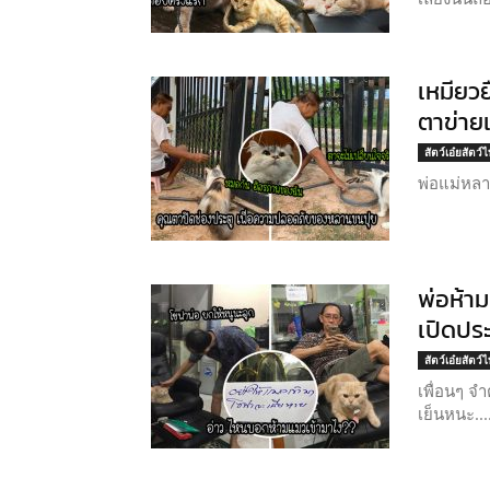
เหมียวย
ตาข่าย
สัตว์เอ๋ยสัตว์
พ่อแม่หล
พ่อห้า
เปิดประ
สัตว์เอ๋ยสัตว์
เพื่อนๆ จ
เย็นหนะ....