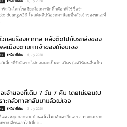
เหมียวขี้ส่อง
-
6 July 2020
ไทย
รัลในโลกโซเชียเมื่อสมาชิกติ๊กต๊อกที่ใช้ชื่อว่า
olduangw36 โพสต์คลิปน้องหมาน้อยขี่หลังเจ้าของขณะที่
.
ตัวกลมร้องหาทาส หลังติดไปกับรถส่งของ
ี่พลเมืองตามหาเจ้าของให้จนเจอ
เหมียวขี้ส่อง
-
6 July 2020
ไทย
ว์เลี้ยงที่รักอิสระ ไม่ยอมตกเป็นทาสใคร (แต่ให้คนอื่นเป็น
.
อเจ้าของที่เดิม 7 วัน 7 คืน โดยไม่ยอมไป
ราะกลัวทาสกลับมาแล้วไม่เจอ
เหมียวขี้ส่อง
-
3 July 2020
ไทย
ที่แมวหลุดออกจากบ้านแล้วไม่กลับมาอีกเลย อาจจะเพราะ
ทาง มีคนเอาไปเลี้ยง...