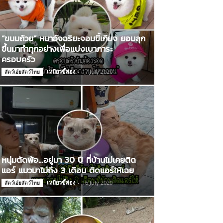
“ขนมถ้วย” หมาอัจฉริยะจอมขี้เกียจ ยอมลุก
ขึ้นมาทำทุกอย่างเพื่อแบ่งเบาภาระ
ครอบครัว
เหมียวขี้ส่อง
-
17 July 2020
สัตว์เอ๋ยสัตว์ไทย
หนุ่มตัดพ้อ…อยู่มา 30 ปี ที่บ้านไม่เคยติด
แอร์ แมวมาไม่ถึง 3 เดือน ติดแอร์ให้เฉย
เหมียวขี้ส่อง
-
16 July 2020
สัตว์เอ๋ยสัตว์ไทย