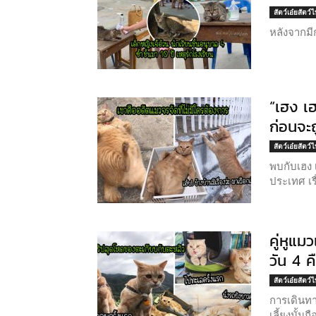
สัตว์เอ๋ยสัตว์
หลังจากมี
“เฮง เฮ
ก่อนจะถ
สัตว์เอ๋ยสัตว์
พบกับเฮง เ
ประเทศ เร
คู่หูแ
วัน 4 ค
สัตว์เอ๋ยสัตว์
การเดินทา
เลี้ยงนั้นถ