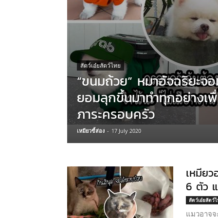
สัตว์เอ๋ยสัตว์ไทย
“ขนมถ้วย” หมาอัจฉริยะจอม
ยอมลุกขึ้นมาทำทุกอย่างเพื
ภาระครอบครัว
เหมียวขี้ส่อง
-
17 July 2020
เหมียว
6 ตัว 
สัตว์เอ๋ยสัตว์
แมวอาจจะเ