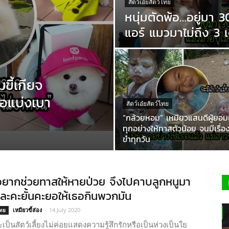
สัตว์เอ๋ยสัตว์ไทย
หนุ่มตัดพ้อ…อยู่มา 30
แอร์ แมวมาไม่ถึง 3 เ
ขี้เกียจ
่อแบ่งเบา
สัตว์เอ๋ยสัตว์ไทย
“กล้วยหอม” เหมียวแสนดีผู้ยอม
ทุกอย่างให้ทาสตัวน้อย จนมีเรื่อง
ขำทุกวัน
อยากช่วยทาสให้หายป่วย จึงไปคาบลูกหนูมา
และคะยั้นคะยอให้เธอกินพวกมัน
เหมียวขี้ส่อง
-
14 July 2020
ไทย
ป็นสัตว์เลี้ยงไม่ค่อยแสดงความรู้สึกรักหรือเป็นห่วงเป็นใย