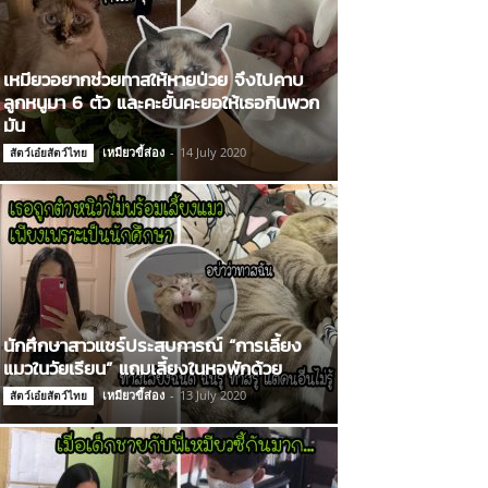
เหมียวอยากช่วยทาสให้หายป่วย จึงไปคาบ
ลูกหนูมา 6 ตัว และคะยั้นคะยอให้เธอกินพวก
มัน
เหมียวขี้ส่อง
-
14 July 2020
สัตว์เอ๋ยสัตว์ไทย
นักศึกษาสาวแชร์ประสบการณ์ “การเลี้ยง
แมวในวัยเรียน” แถมเลี้ยงในหอพักด้วย
เหมียวขี้ส่อง
-
13 July 2020
สัตว์เอ๋ยสัตว์ไทย