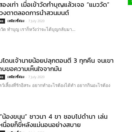
สองเท่า เมื่อเข้าวัดทำบุญแล้วเจอ “แมววัด”
ลวงตาตลอดการนำสวนมนต์
เหมียวขี้ส่อง
-
7 July 2020
ไทย
้าวัด ทำบุญ เราก็หวังว่าจะได้บุญกลับมา...
่มโดนเจ้านายน้อยปลุกตอนตี 3 ทุกคืน จนเขา
าบขอความเห็นใจจากมัน
เหมียวขี้ส่อง
-
7 July 2020
ไทย
ตว์เลี้ยงที่รักอิสระ อยากทำอะไรต้องได้ทำ อยากกินอะไรต้อง
“น้องขนุน” ชาวนา 4 ขา ชอบไปดำนา เล่น
หนื่อยก็ขี่หลังแม่นอนอย่างสบาย