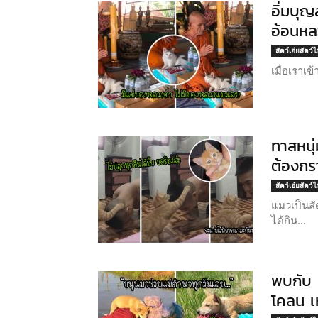
อิ่มบุญ
อ้อนห
สัตว์เอ๋ยสัตว์
เมื่อเราเข
ทาสหนุ
ต้องกร
สัตว์เอ๋ยสัตว์
แมวเป็นสั
ได้กิน...
พบกับ 
โคลน เ