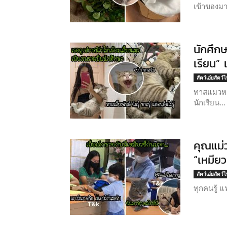
เข้าของมาก
นักศึก
เรียน”
สัตว์เอ๋ยสัตว์
ทาสแมวหลา
นักเรียน...
คุณแม่
“เหมียว
สัตว์เอ๋ยสัตว์
ทุกคนรู้ แ