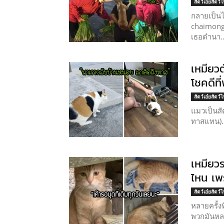
สัตว์เอ๋ยสัตว์
กลายเป็นไว
chaimongk
เธอดำนา..
เหมียว
โชคดีท
สัตว์เอ๋ยสัตว์
แมวเป็นสัต
ทาสแทน)..
เหมียวร
ไหน เพ
สัตว์เอ๋ยสัตว์
หลายครั้ง
พวกมันหลง