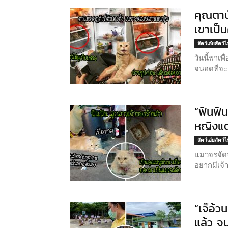
คุณตานั
เขาเป็นค
สัตว์เอ๋ยสัตว์
วันนี้พาเ
จนอดที่จะ
“ฟินฟิน
หญิงแต
สัตว์เอ๋ยสัตว์
แมวจรจัดจ
อยากมีเจ้า
“เจ๊อ้ว
แล้ว จ