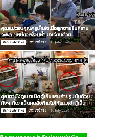
คุณแม่วอนคุณครูเห็นใจเมื่อลูกชายยืนกราน
จะพา “เหมียวเพื่อนซี้” มาเรียนด้วย…
เหมียวขี้ส่อง
-
13 July 2020
สัตว์เอ๋ยสัตว์ไทย
คุณตานั่งดูแมวเปิดตู้เย็นแถมถ่ายรูปมันด้วย
ทั้งๆ ที่เขาเป็นคนสั่งห้ามไม่ให้แมวเข้าตู้เย็น
เหมียวขี้ส่อง
-
10 July 2020
สัตว์เอ๋ยสัตว์ไทย